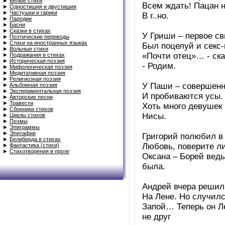
►
Белые стихи
Всем ждать! Пацан 
►
Одностишия и двустишия
►
Частушки и гарики
В г..но.
►
Пародии
►
Басни
►
Сказки в стихах
У Гриши – первое св
►
Поэтические переводы
►
Стихи на иностранных языках
Был поцелуй и секс-
►
Вольные стихи
«Почти отец»… - ск
►
Подражания в стихах
►
Историческая поэзия
- Родим.
►
Мифологическая поэзия
►
Медитативная поэзия
►
Религиозная поэзия
У Паши – совершенн
►
Альбомная поэзия
►
Экспериментальная поэзия
И пробиваются усы.
►
Авторские песни
►
Травести
Хоть много девушек 
►
Сборники стихов
Нисы.
►
Циклы стихов
►
Поэмы
►
Эпиграммы
►
Эпитафии
Григорий полюбил в 
►
Белиберда в стихах
Любовь, поверите ли
►
Фантастика (стихи)
►
Стихотворения в прозе
Оксана – Борей ведь
была.
Андрей вчера решил
На Лене. Но случилс
Запой… Теперь он Л
не друг