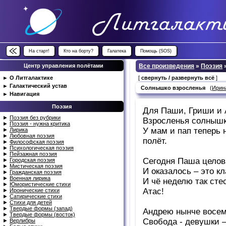
На старт!
Кто на борту?
Галатека
Помощь (SOS)
Центр управления полётами
Все произведения
»
Поэзия
►
О Литгалактике
[
свернуть / развернуть всё
]
►
Галактический устав
Солнышко взросленья
(
Ирин
►
Навигация
Поэзия
Для Паши, Гриши и 
►
Поэзия без рубрики
Взросленья солнышк
►
Поэзия - нужна критика
У мам и пап теперь 
►
Лирика
►
Любовная поэзия
полёт.
►
Философская поэзия
►
Психологическая поэзия
►
Пейзажная поэзия
Сегодня Паша целов
►
Городская поэзия
►
Мистическая поэзия
И оказалось – это кл
►
Гражданская поэзия
►
Военная лирика
И чё неделю так сте
►
Юмористические стихи
Атас!
►
Иронические стихи
►
Сатирические стихи
►
Стихи для детей
►
Твердые формы (запад)
Андрею нынче восем
►
Твердые формы (восток)
Свобода - девушки 
►
Верлибры