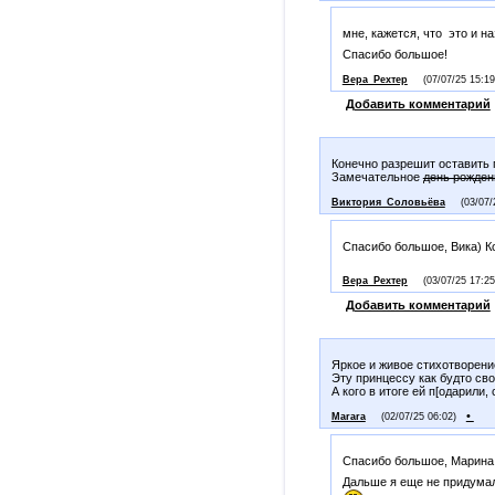
мне, кажется, что это и н
Спасибо большое!
Вера_Рехтер
(07/07/25 15:19
Добавить комментарий
Конечно разрешит оставить 
Замечательное
день рожден
Виктория_Соловьёва
(03/07/
Спасибо большое, Вика) К
Вера_Рехтер
(03/07/25 17:25
Добавить комментарий
Яркое и живое стихотворени
Эту принцессу как будто св
А кого в итоге ей п[одарили,
•
Marara
(02/07/25 06:02)
Спасибо большое, Марин
Дальше я еще не придумала