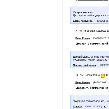
Очаровательно!
Да... пушистый подарок - эт
Елена_Картунова
(30/09/25 05
И, почти всегда, кошмар 
Вера_Рехтер
(04/10/25 22:10
Добавить комментарий
Добрый день. Мне не хватило
пушистика. Может додумает
Марина_Ноябрьская
(09/08/25
Ух- ты, неожиданно
Я 
Вера_Рехтер
(14/08/25 09:11
Добавить комментарий
Чудесное стихотворение, Вер
•
Галахад
(06/07/25 17:10)