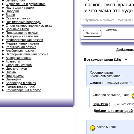
►
Белые стихи
ласков, смел, краси
►
Одностишия и двустишия
►
Частушки и гарики
и что мама это чудо
►
Пародии
►
Басни
►
Сказки в стихах
Опубликовано: 01/07/25, 17:23 | mod 0
►
Поэтические переводы
►
Стихи на иностранных языках
►
Вольные стихи
Загрузка...
►
Подражания в стихах
Читатели
►
Историческая поэзия
►
Мифологическая поэзия
►
Медитативная поэзия
►
Религиозная поэзия
Добавлять
►
Альбомная поэзия
►
Экспериментальная поэзия
►
Авторские песни
Все комментарии (
18
):
▼
►
Травести
►
Сборники стихов
►
Циклы стихов
►
Поэмы
Хорошая мама!
►
Эпиграммы
Очень симпатичное!
►
Эпитафии
•
►
Белиберда в стихах
Щегленок
(05/10/25 01:45)
►
Фантастика (стихи)
►
Стихотворения в прозе
Спасибо большое, Таня!
Вера_Рехтер
(12/10/25 21:32
Добавить комментарий
Какое милое!