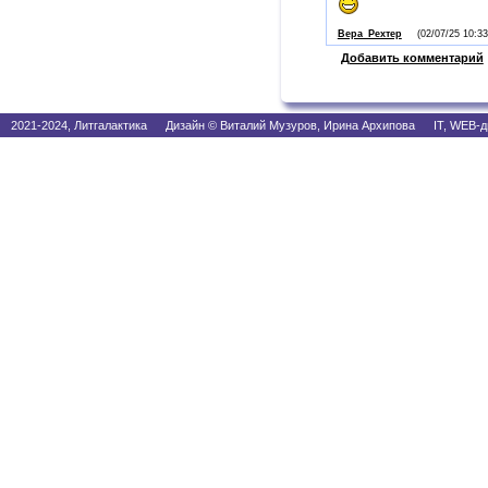
Вера_Рехтер
(02/07/25 10:33
Добавить комментарий
2021-2024, Литгалактика Дизайн © Виталий Музуров, Ирина Архипова IT, WEB-д