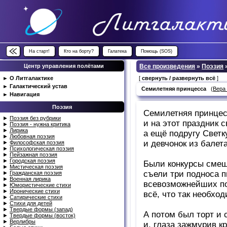
На старт!
Кто на борту?
Галатека
Помощь (SOS)
Центр управления полётами
Все произведения
»
Поэзия
►
О Литгалактике
[
свернуть / развернуть всё
]
►
Галактический устав
Семилетняя принцесса
(
Вера
►
Навигация
Поэзия
Семилетняя принцес
►
Поэзия без рубрики
и на этот праздник 
►
Поэзия - нужна критика
►
Лирика
а ещё подругу Светк
►
Любовная поэзия
и девчонок из балет
►
Философская поэзия
►
Психологическая поэзия
►
Пейзажная поэзия
►
Городская поэзия
Были конкурсы смеш
►
Мистическая поэзия
съели три подноса пи
►
Гражданская поэзия
►
Военная лирика
всевозможнейших по
►
Юмористические стихи
►
Иронические стихи
всё, что так необхо
►
Сатирические стихи
►
Стихи для детей
►
Твердые формы (запад)
А потом был торт и 
►
Твердые формы (восток)
►
Верлибры
и, глаза зажмурив кр