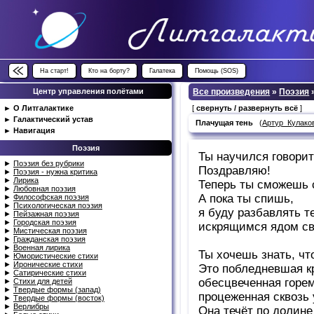
На старт!
Кто на борту?
Галатека
Помощь (SOS)
Центр управления полётами
Все произведения
»
Поэзия
►
О Литгалактике
[
свернуть / развернуть всё
]
►
Галактический устав
Плачущая тень
(
Артур_Кулако
►
Навигация
Поэзия
Ты научился говори
►
Поэзия без рубрики
Поздравляю!
►
Поэзия - нужна критика
►
Лирика
Теперь ты сможешь с
►
Любовная поэзия
А пока ты спишь,
►
Философская поэзия
►
Психологическая поэзия
я буду разбавлять т
►
Пейзажная поэзия
►
Городская поэзия
искрящимся ядом св
►
Мистическая поэзия
►
Гражданская поэзия
►
Военная лирика
Ты хочешь знать, чт
►
Юмористические стихи
►
Иронические стихи
Это побледневшая к
►
Сатирические стихи
обесцвеченная горем
►
Стихи для детей
►
Твердые формы (запад)
процеженная сквозь 
►
Твердые формы (восток)
►
Верлибры
Она течёт по долине