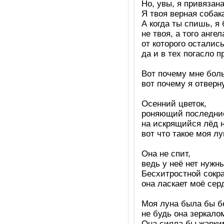
Но, увы, я привязана
Я твоя верная собак
А когда ты спишь, я
не твоя, а того ангел
от которого остались
да и в тех погасло 
Вот почему мне боль
вот почему я отверн
Осенний цветок,
роняющий последние
на искрящийся лёд н
вот что такое моя лу
Она не спит,
ведь у неё нет нужн
Бесхитростной сокр
она ласкает моё сер
Моя луна была бы бе
не будь она зеркалом
Она сияла бы жарки