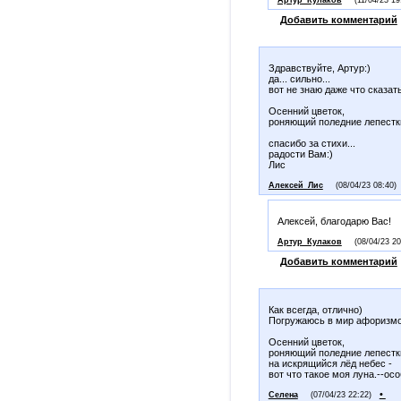
Артур_Кулаков
(11/04/23 19
Добавить комментарий
Здравствуйте, Артур:)
да... сильно...
вот не знаю даже что сказать.
Осенний цветок,
роняющий поледние лепестки
спасибо за стихи...
радости Вам:)
Лис
Алексей_Лис
(08/04/23 08:40)
Алексей, благодарю Вас!
Артур_Кулаков
(08/04/23 20
Добавить комментарий
Как всегда, отлично)
Погружаюсь в мир афоризмо
Осенний цветок,
роняющий поледние лепестк
на искрящийся лёд небес -
вот что такое моя луна.--ос
•
Селена
(07/04/23 22:22)