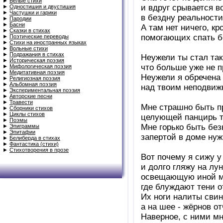
►
Белые стихи
и вдруг срывается 
►
Одностишия и двустишия
►
Частушки и гарики
в бездну реальности
►
Пародии
►
Басни
А там нет ничего, к
►
Сказки в стихах
помогающих спать б
►
Поэтические переводы
►
Стихи на иностранных языках
►
Вольные стихи
►
Подражания в стихах
Неужели ты стал та
►
Историческая поэзия
что больше уже не 
►
Мифологическая поэзия
►
Медитативная поэзия
Неужели я обречена 
►
Религиозная поэзия
►
Альбомная поэзия
над твоим неподви
►
Экспериментальная поэзия
►
Авторские песни
►
Травести
Мне страшно быть п
►
Сборники стихов
►
Циклы стихов
целующей панцирь т
►
Поэмы
Мне горько быть без
►
Эпиграммы
►
Эпитафии
запертой в доме ну
►
Белиберда в стихах
►
Фантастика (стихи)
►
Стихотворения в прозе
Вот почему я сижу у
и долго гляжу на лун
освещающую иной м
где блуждают тени о
Их ноги налиты сви
а на шее - жёрнов от
Наверное, с ними мн