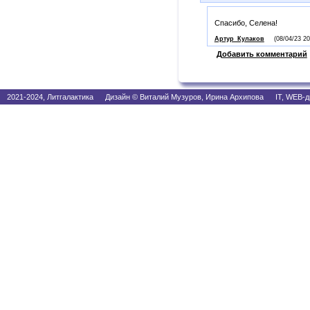
Спасибо, Селена!
Артур_Кулаков
(08/04/23 20
Добавить комментарий
2021-2024, Литгалактика Дизайн © Виталий Музуров, Ирина Архипова IT, WEB-д