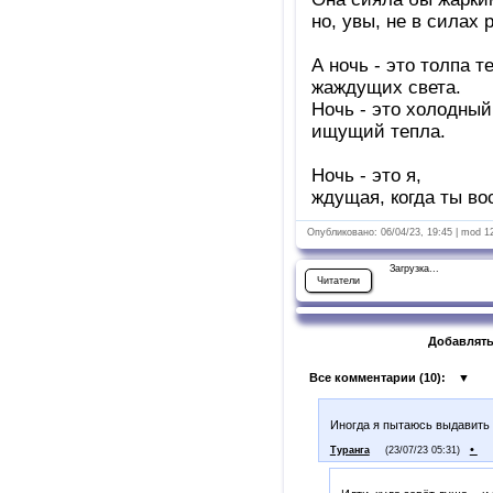
но, увы, не в силах 
А ночь - это толпа т
жаждущих света.
Ночь - это холодный
ищущий тепла.
Ночь - это я,
ждущая, когда ты во
Опубликовано: 06/04/23, 19:45 | mod 1
Загрузка...
Читатели
Добавлять
Все комментарии (
10
):
▼
Иногда я пытаюсь выдавить и
•
Туранга
(23/07/23 05:31)