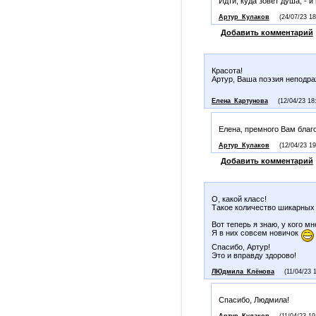
Идти, куда зовёт душа, - и
Артур_Кулаков
(24/07/23 18
Добавить комментарий
Красота!
Артур, Ваша поэзия непод
Елена_Картунова
(12/04/23 18
Елена, премного Вам благ
Артур_Кулаков
(12/04/23 19
Добавить комментарий
О, какой класс!
Такое количество шикарных 
Вот теперь я знаю, у кого м
Я в них совсем новичок
Спасибо, Артур!
Это и вправду здорово!
ЛЮдмила_Клёнова
(11/04/23 
Спасибо, Людмила!