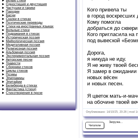
►
Белые стихи
►
Одностишия и двустишия
►
Частушки и гарики
Кого привела ты
►
Пародии
в город воскресших 
►
Басни
►
Сказки в стихах
Кому помогла
►
Поэтические переводы
►
Стихи на иностранных языках
добраться до сквер
►
Вольные стихи
Кого пригласила на 
►
Подражания в стихах
►
Историческая поэзия
под вывеской «Безм
►
Мифологическая поэзия
►
Медитативная поэзия
►
Религиозная поэзия
Дорога,
►
Альбомная поэзия
►
Экспериментальная поэзия
я никуда не иду.
►
Авторские песни
►
Травести
Я не живу твоей бес
►
Сборники стихов
Я замер в ожидании 
►
Циклы стихов
►
Поэмы
новых вёсен
►
Эпиграммы
►
Эпитафии
и новых песен.
►
Белиберда в стихах
►
Фантастика (стихи)
►
Стихотворения в прозе
Я цветок мать-и-мач
на обочине твоей ве
Опубликовано: 14/10/25, 20:26 | mod 1
Загрузка...
Читатели