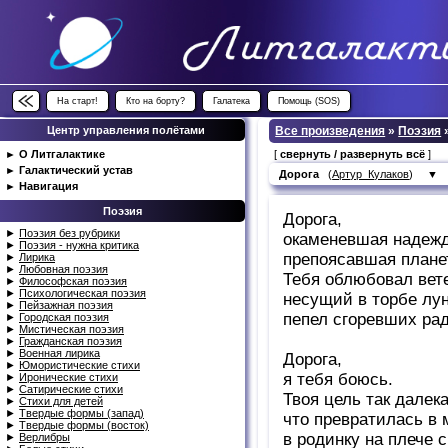
На старт!
Кто на борту?
Галатека
Помощь (SOS)
Центр управления полётами
Все произведения
»
Поэзия
►
О Литгалактике
[
свернуть / развернуть всё
]
►
Галактический устав
Дорога
(
Артур_Кулаков
)
▼
►
Навигация
Поэзия
Дорога,
►
Поэзия без рубрики
окаменевшая надежд
►
Поэзия - нужна критика
препоясавшая плане
►
Лирика
►
Любовная поэзия
Тебя облюбовал вет
►
Философская поэзия
►
Психологическая поэзия
несущий в торбе лу
►
Пейзажная поэзия
пепел сгоревших рад
►
Городская поэзия
►
Мистическая поэзия
►
Гражданская поэзия
►
Военная лирика
Дорога,
►
Юмористические стихи
я тебя боюсь.
►
Иронические стихи
►
Сатирические стихи
Твоя цель так далека
►
Стихи для детей
►
Твердые формы (запад)
что превратилась в 
►
Твердые формы (восток)
в родинку на плече 
►
Верлибры