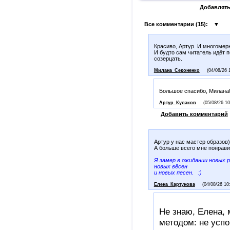
Добавлять
Все комментарии (
15
):
▼
Красиво, Артур. И многомер
И будто сам читатель идёт п
созерцать.
Милана_Секоненко
(04/08/26 
Большое спасибо, Милана
Артур_Кулаков
(05/08/26 10
Добавить комментарий
Артур у нас мастер образов)
А больше всего мне понрави
Я замер в ожидании новых 
новых вёсен
и новых песен. :)
Елена_Картунова
(04/08/26 10
Не знаю, Елена, 
методом: не успо