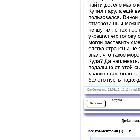
найти доселе мало 
Купил пару, а ещё в
пользовался. Виной 
отморозишь и можно 
не шутил, с тех пор
украшал его голову 
могли заставить сме
слегка странен и не 
знал, что такое моро
Куда? Да наплевать,
подальше от этой сыр
хвалит своё болото,
болото пусть подожд
Опубликовано: 23/03/25, 20:15 | mod 2
Загрузка...
Читатели
Добавлять
Все комментарии (
2
):
▼