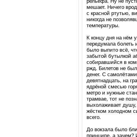
рельефа. Ну не пуст
мешает. Ничего врод
с красной ртутью, ви
никогда не позволяв
температуры.
К концу дня на нём 
передумала болеть и
было выпито всё, чт
забытой бутылкой аб
собиравшийся в кома
ржд. Билетов не был
денег. С самолётами
девятнадцать, на гр
ядрёной смесью горяч
метро и нужные ста
трамвае, тот не поз
выхолаживает душу, 
жёстком холодном си
всего.
До вокзала было бли
принципе, а зачем? 