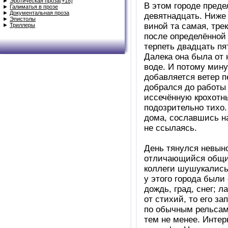
►
Эротическая проза(+18)
В этом городе преде
►
Галиматья в прозе
►
Документальная проза
девятнадцать. Ниже 
►
Эпистолы
виной та самая, тре
►
Триллеры
после определённой 
терпеть двадцать пя
Далека она была от н
воде. И потому мину
добавляется ветер п
добрался до работы 
иссечённую крохотн
подозрительно тихо.
дома, сославшись на
не ссылаясь.
День тянулся невыно
отличающийся общит
коллеги шушукались
у этого города были
дождь, град, снег; л
от стихий, то его з
по обычным рельсам.
тем не менее. Интер