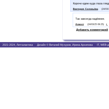
Короче едем куда глаза глядя
Виктория_Соловьёва
(24/03/
Так завсегда надёжнее.
•
Алмост
(24/03/25 09:25)
Добавить комментарий
2021-2024, Литгалактика Дизайн © Виталий Музуров, Ирина Архипова IT, WEB-д