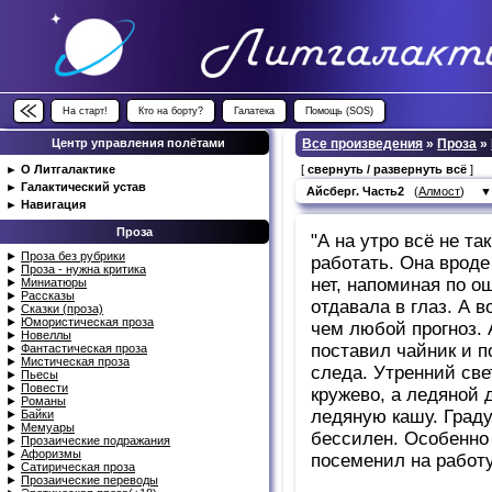
На старт!
Кто на борту?
Галатека
Помощь (SOS)
Центр управления полётами
Все произведения
»
Проза
»
►
О Литгалактике
[
свернуть / развернуть всё
]
►
Галактический устав
Айсберг. Часть2
(
Алмост
)
►
Навигация
Проза
"А на утро всё не та
►
Проза без рубрики
работать. Она вроде
►
Проза - нужна критика
нет, напоминая по о
►
Миниатюры
►
Рассказы
отдавала в глаз. А 
►
Сказки (проза)
►
Юмористическая проза
чем любой прогноз. 
►
Новеллы
поставил чайник и п
►
Фантастическая проза
►
Мистическая проза
следа. Утренний св
►
Пьесы
►
Повести
кружево, а ледяной д
►
Романы
ледяную кашу. Граду
►
Байки
►
Мемуары
бессилен. Особенно
►
Прозаические подражания
►
Афоризмы
посеменил на работу
►
Сатирическая проза
►
Прозаические переводы