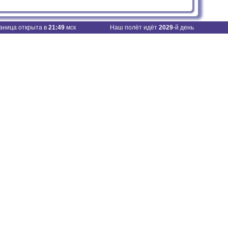
аница открыта в
21:49
мск
Наш полёт идёт
2029
-й день