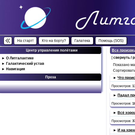
На старт!
Кто на борту?
Галатека
Помощь (SOS)
Центр управления полётами
Все произве
[
свернуть / 
►
О Литгалактике
►
Галактический устав
Показано м
►
Навигация
Сортировать
Проза
►
Что проис
Просмотров:
1
►
Падал пр
Просмотров:
1
►
Всё хоро
Просмотров:
3
►
И на хрен