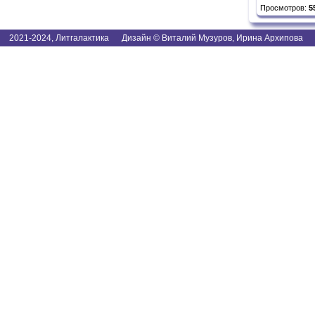
Просмотров:
5
2021-2024, Литгалактика Дизайн © Виталий Музуров, Ирина Архипова I