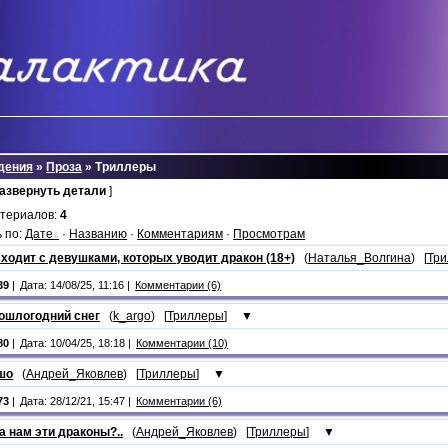
дения
»
Проза
» Триллеры
развернуть детали
]
атериалов:
4
 по:
Дате
·
Названию
·
Комментариям
·
Просмотрам
ходит с девушками, которых уводит дракон (18+)
(
Наталья_Волгина
) [
Тр
39
|
Дата: 14/08/25, 11:16 |
Комментарии (6)
ошлогодний снег
(
k_argo
) [
Триллеры
]
▼
80
|
Дата: 10/04/25, 18:18 |
Комментарии (10)
шо
(
Андрей_Яковлев
) [
Триллеры
]
▼
73
|
Дата: 28/12/21, 15:47 |
Комментарии (6)
а нам эти драконы?..
(
Андрей_Яковлев
) [
Триллеры
]
▼