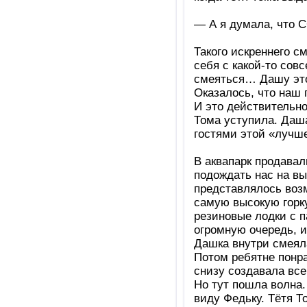
— А я думала, что 
Такого искреннего с
себя с какой-то сов
смеяться… Дашу это
Оказалось, что наш 
И это действительно
Тома уступила. Даша
гостями этой «лучш
В аквапарк продавал
подождать нас на вы
представлялось возм
самую высокую горку
резиновые лодки с п
огромную очередь, и
Дашка внутри смеяла
Потом ребятне понра
снизу создавала все
Но тут пошла волна.
виду Федьку. Тётя Т