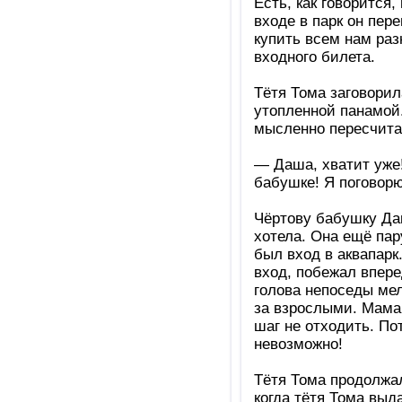
Есть, как говорится
входе в парк он пер
купить всем нам раз
входного билета.
Тётя Тома заговорил
утопленной панамой.
мысленно пересчита
— Даша, хватит уже!
бабушке! Я поговорю
Чёртову бабушку Даш
хотела. Она ещё пар
был вход в аквапарк
вход, побежал впере
голова непоседы мел
за взрослыми. Мама 
шаг не отходить. Пот
невозможно!
Тётя Тома продолжа
когда тётя Тома выд