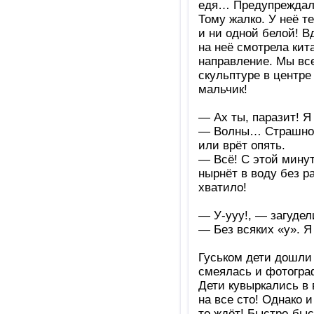
едя… Предупреждала
Тому жалко. У неё 
и ни одной белой! В
на неё смотрела кит
направление. Мы все
скульптуре в центре
мальчик!
— Ах ты, паразит! Я 
— Волны… Страшно, 
или врёт опять.
— Всё! С этой минут
нырнёт в воду без р
хватило!
— У-ууу!, — загудели
— Без всяких «у». Я
Гуськом дети дошли 
смеялась и фотогра
Дети кувыркались в
на все сто! Однако 
то ждёт! Быстро-быс