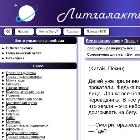
На старт!
Кто на борту?
Галатека
Помощь (SOS)
Центр управления полётами
Все произведения
»
Проза
»
►
О Литгалактике
[
свернуть / развернуть всё
]
►
Галактический устав
Соломенная шляпка
(
Для_ан
►
Навигация
Проза
(Китай, Пекин)
►
Проза без рубрики
►
Проза - нужна критика
Детей уже прилично 
►
Миниатюры
►
Рассказы
прокатали. Федька п
►
Сказки (проза)
►
Юмористическая проза
лица. Дашка всё бо
►
Новеллы
переводчика. В неё 
►
Фантастическая проза
►
Мистическая проза
что земля – это неб
►
Пьесы
►
Повести
доигрывать на бегу.
►
Романы
►
Байки
►
Мемуары
— Смотри, оранжева
►
Прозаические подражания
►
Афоризмы
— Где?
►
Сатирическая проза
►
Прозаические переводы