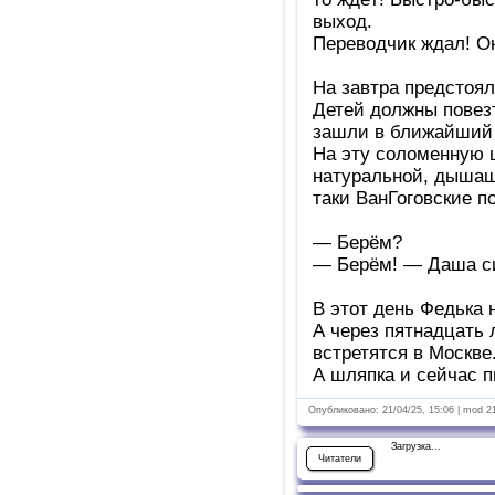
выход.
Переводчик ждал! Он
На завтра предстоял
Детей должны повезт
зашли в ближайший 
На эту соломенную 
натуральной, дышаще
таки ВанГоговские 
— Берём?
— Берём! — Даша с
В этот день Федька 
А через пятнадцать 
встретятся в Москве.
А шляпка и сейчас п
Опубликовано: 21/04/25, 15:06 | mod 2
Загрузка...
Читатели