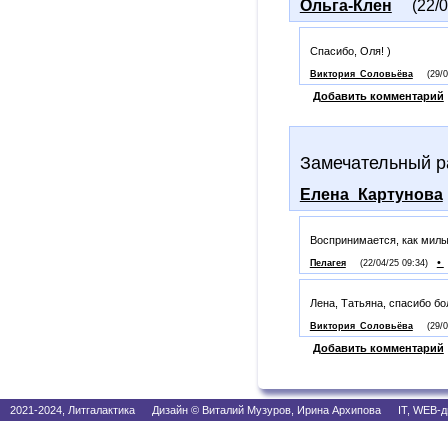
Ольга-Клен
(22/
Спасибо, Оля! )
Виктория_Соловьёва
(29/
Добавить комментарий
Замечательный р
Елена_Картунова
Воспринимается, как милы
•
Пелагея
(22/04/25 09:34)
Лена, Татьяна, спасибо бо
Виктория_Соловьёва
(29/
Добавить комментарий
2021-2024, Литгалактика Дизайн © Виталий Музуров, Ирина Архипова IT, WEB-д