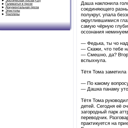
►
Эротическая проза(+18)
Даша наклонила голо
►
Галиматья в прозе
►
Документальная проза
соединяющего разные
►
Эпистолы
полукруг, упала без
►
Триллеры
округлившимися глаз
самую чёрную глуби
осознания неминуемо
— Федька, ты чо над
— Скажи, что тебе н
— Смешно, да? Втора
вспыхнула.
Тётя Тома заметила
— По какому вопросу
— Дашка панаму утоп
Тётя Тома руководи
детей. Сегодня её о
загородный парк атт
переводчик. Разгова
практикуется на при