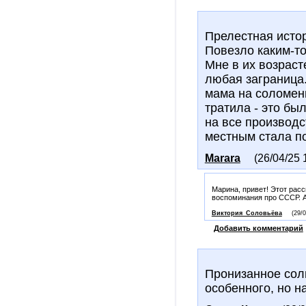
Прелестная исто
Повезло каким-то
Мне в их возраст
любая заграница.
мама на соломен
тратила - это бы
на все производ
местным стала по
Marara
(26/04/25 
Марина, привет! Этот расс
воспоминания про СССР. А 
Виктория_Соловьёва
(29/
Добавить комментарий
Пронизанное сол
особенного, но н