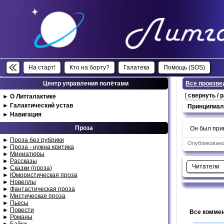
На старт!
Кто на борту?
Галатека
Помощь (SOS)
Центр управления полётами
Все произве
[
свернуть / 
►
О Литгалактике
►
Галактический устав
Принципиал
►
Навигация
Проза
Он был при
►
Проза без рубрики
Опубликовано:
►
Проза - нужна критика
►
Миниатюры
►
Рассказы
Читатели
►
Сказки (проза)
►
Юмористическая проза
►
Новеллы
►
Фантастическая проза
►
Мистическая проза
►
Пьесы
►
Повести
Все коммен
►
Романы
►
Байки