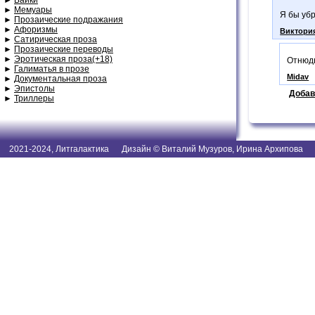
►
Мемуары
Я бы убр
►
Прозаические подражания
►
Афоризмы
Виктори
►
Сатирическая проза
►
Прозаические переводы
►
Эротическая проза(+18)
Отнюдь
►
Галиматья в прозе
Midav
►
Документальная проза
►
Эпистолы
Добав
►
Триллеры
2021-2024, Литгалактика Дизайн © Виталий Музуров, Ирина Архипова I