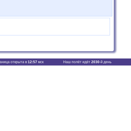
аница открыта в
12:57
мск
Наш полёт идёт
2030
-й день