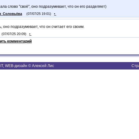
ала слово "своё", оно подразумевает, что он его разделяет)
я_Соловьёва
(07/07/25 19:01)
•
, оно подразумевает, что он считает его своим.
(07/07/25 20:09)
•
ить комментарий
T, WEB-дизайн © Алексей Лис
Стр