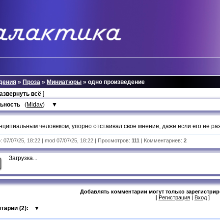
дения
»
Проза
»
Миниатюры
» одно произведение
развернуть всё
]
ьность
(
Midav
)
▼
нципиальным человеком, упорно отстаивал свое мнение, даже если его не ра
 07/07/25, 18:22 | mod 07/07/25, 18:22 | Просмотров:
111
| Комментариев:
2
Загрузка...
Добавлять комментарии могут только зарегистри
[
Регистрация
|
Вход
]
тарии (
2
):
▼