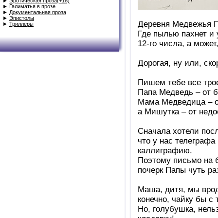
►
Эротическая проза(+18)
►
Галиматья в прозе
►
Документальная проза
►
Эпистолы
­­­­Деревня Медвежья
►
Триллеры
Где пылью пахнет и
12-го числа, а может,
Дорогая, ну или, ск
Пишем тебе все тро
Папа Медведь – от б
Мама Медведица – о
а Мишутка – от недо
Сначала хотели посл
что у нас телеграфа 
каллиграфию.
Поэтому письмо на 
почерк Папы чуть ра
Маша, дитя, мы врод
конечно, чайку бы с 
Но, голубушка, нель