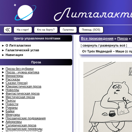
На старт!
Кто на борту?
Галатека
Помощь (SOS)
Центр управления полётами
Все произведения
»
Проза
»
►
О Литгалактике
[
свернуть / развернуть всё
]
►
Галактический устав
От Трёх Медведей – Маше (с 
►
Навигация
Проза
►
Проза без рубрики
►
Проза - нужна критика
►
Миниатюры
►
Рассказы
►
Сказки (проза)
►
Юмористическая проза
►
Новеллы
►
Фантастическая проза
►
Мистическая проза
►
Пьесы
►
Повести
►
Романы
►
Байки
►
Мемуары
►
Прозаические подражания
►
Афоризмы
►
Сатирическая проза
►
Прозаические переводы