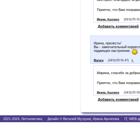
Приятно, что Вам понрави
Ирина_Ашомко
(20/11/25 01
Добавить комментарий
Ирина, прелесть!
Вы - замечательный корресп
падающее настроение.
•
Marara
(19/11/25 01:47)
Марина, спасибо за добры
Приятно, что Вам понрави
Ирина_Ашомко
(19/11/25 03
Добавить комментарий
2021-2024, Литгалактика Дизайн © Виталий Музуров, Ирина Архипова IT, WEB-д