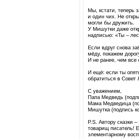
Мы, кстати, теперь 
и один чих. Не откр
могли бы дружить.
У Мишутки даже отк
надписью: «Ты – лес
Если вдруг снова за
мёду, покажем дорогу
И не ранее, чем все
И ещё: если ты опя
обратиться в Совет 
С уважением,
Папа Медведь (подпи
Мама Медведица (под
Мишутка (подпись ко
P.S. Автору сказки 
товарищ писатель! Е
элементарному вос