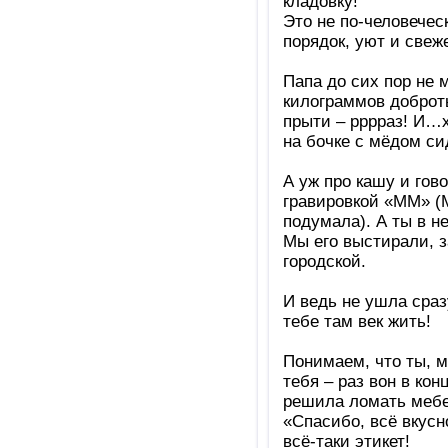
кладовку!
Это не по-человечес
порядок, уют и свеж
Папа до сих пор не 
килограммов доброты
прыти – рррраз! И…х
на бочке с мёдом си
А уж про кашу и гов
гравировкой «ММ» (
подумала). А ты в не
Мы его выстирали, з
городской.
И ведь не ушла сраз
тебе там век жить!
Понимаем, что ты, м
тебя – раз вон в ко
решила ломать мебел
«Спасибо, всё вкусн
всё-таки этикет!