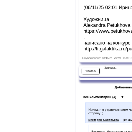
(06/11/25 02:01 Ири
Художница
Alexandra Petukhova
https://www.petukhov
.
написано на конкур
http://litgalaktika.ru/
Опубликовано: 18/11/25, 20:59 | mod 1
Загрузка...
Читатели
Добавлять
Все комментарии (
4
):
▼
Ирина, я с удовольствием ч
сторону! )
Виктория_Соловьёва
(19/11/
Виктория, благодарю за д