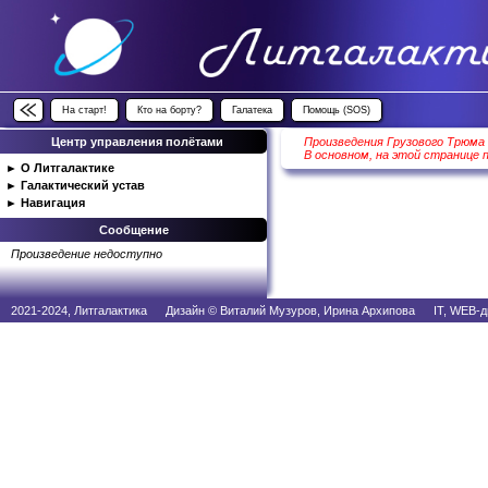
На старт!
Кто на борту?
Галатека
Помощь (SOS)
Центр управления полётами
Произведения Грузового Трюма
В основном, на этой странице 
►
О Литгалактике
►
Галактический устав
►
Навигация
Сообщение
Произведение недоступно
2021-2024, Литгалактика Дизайн © Виталий Музуров, Ирина Архипова IT, WEB-д