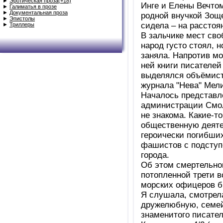
►
Эротическая проза(+18)
Инге и Елены Вечтом
►
Галиматья в прозе
►
Документальная проза
родной внучкой Зоще
►
Эпистолы
сидела – на расстоян
►
Триллеры
В зальчике мест сво
народ густо стоял, 
заняла. Напротив мо
ней книги писателей
выделялся объёмист
журнала "Нева" Мели
Началось представле
администрации Смоль
не знакома. Какие-то
общественную деятел
героически погибши
фашистов с подступо
города.
Об этом смертельном
потопленной трети 
морских офицеров бы
Я слушала, смотрела
дружелюбную, семей
знаменитого писател