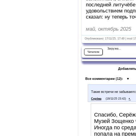
последней литучёбе 
удовольствием подпи
сказал: ну теперь т
май, октябрь 2025
Опубликовано: 17/11/25, 17:49 | mod 1
Загрузка...
Читатели
Добавлять
Все комментарии (
12
):
▼
Такие встречи не забываются
•
Серёжа
(18/11/25 23:42)
Спасибо, Серёж
Музей Зощенко 
Иногда по среда
попала на прем