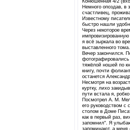
Конюшенная 4/2 (вхо
Немного опоздав, в 
счастливец, прожива
Известному писател
быстро нашли удобно
Через некоторое вр
импровизированную с
я всё зыркала во вр
выставленного тома.
Вечер закончился. П
фотографировались 
тяжёлой ношей по кн
книгу, почти фолиан
останется Александр
Несмотря на возраст 
куртку, лихо закидыв
пути встала я, робко
Посмотрел А. М. Мели
его руководством с 
столом в Доме Писа
как в первый раз, виж
запомнил". Я улыбаю
запоминают, а меня 