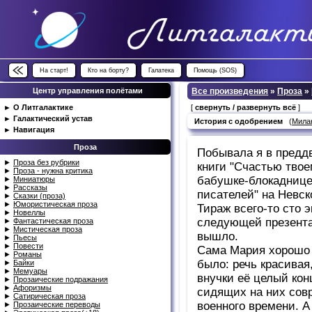
На старт!
Кто на борту?
Галатека
Помощь (SOS)
Центр управления полётами
Все произведения
»
Проза
»
►
О Литгалактике
[
свернуть / развернуть всё
]
►
Галактический устав
История с одобрением
(
Мила
►
Навигация
Проза
Побывала я в предд
►
Проза без рубрики
книги "Счастью твое
►
Проза - нужна критика
бабушке-блокаднице
►
Миниатюры
►
Рассказы
писателей" на Невск
►
Сказки (проза)
►
Юмористическая проза
Тираж всего-то сто 
►
Новеллы
следующей презента
►
Фантастическая проза
►
Мистическая проза
вышло.
►
Пьесы
►
Повести
Сама Мария хорошо в
►
Романы
было: речь красивая
►
Байки
►
Мемуары
внучки её целый кон
►
Прозаические подражания
►
Афоризмы
сидящих на них сов
►
Сатирическая проза
военного времени. 
►
Прозаические переводы