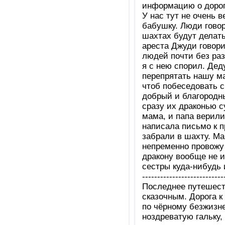
информацию о дорог
У нас тут не очень 
бабушку. Люди говор
шахтах будут делать
ареста Джуди говори
людей почти без раз
я с нею спорил. Дед
перепрятать нашу ма
чтоб побеседовать с
добрый и благородны
сразу их драконью с
мама, и папа верили
написала письмо к п
забрали в шахту. Мам
непременно провожу 
дракону вообще не и
сестры куда-нибудь и
---------------------------
Последнее путешест
сказочным. Дорога 
по чёрному безжизн
ноздреватую гальку,