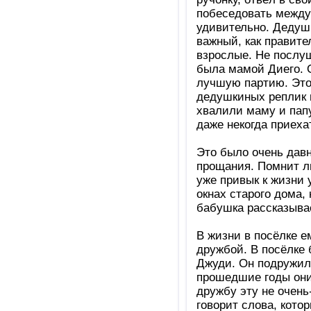
побеседовать между 
удивительно. Дедушк
важный, как правите
взрослые. Не послуш
была мамой Диего. О
лучшую партию. Это
дедушкиных реплик м
хвалили маму и папу
даже некогда приеха
Это было очень дав
прощания. Помнит ли
уже привык к жизни
окнах старого дома,
бабушка рассказывае
В жизни в посёлке е
дружбой. В посёлке 
Джуди. Он подружилс
прошедшие годы они 
дружбу эту не очень
говорит слова, кото