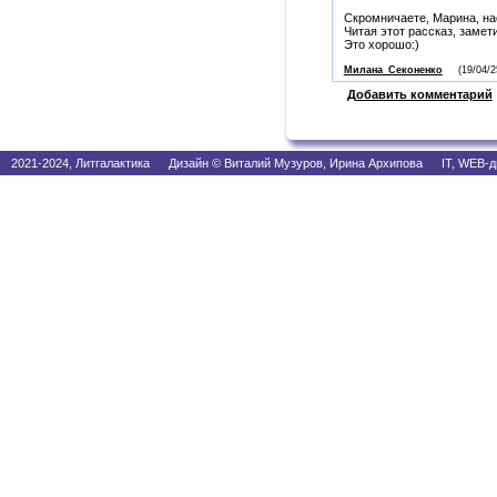
Скромничаете, Марина, н
Читая этот рассказ, замет
Это хорошо:)
Милана_Секоненко
(19/04/2
Добавить комментарий
2021-2024, Литгалактика Дизайн © Виталий Музуров, Ирина Архипова IT, WEB-д