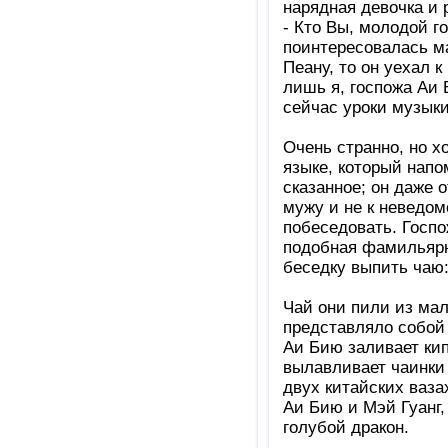
нарядная девочка и 
- Кто Вы, молодой г
поинтересовалась ма
Пеану, то он уехал 
лишь я, госпожа Аи 
сейчас уроки музыки
Очень странно, но х
языке, который напо
сказанное; он даже 
мужу и не к неведом
побеседовать. Госпо
подобная фамильярно
беседку выпить чаю:
Чай они пили из ма
представляло собой 
Аи Бию заливает кип
вылавливает чаинки 
двух китайских ваза
Аи Бию и Мэй Гуанг, 
голубой дракон.