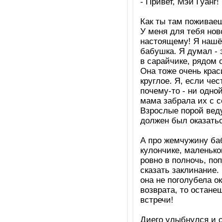
- Привет, Мэй Гуанг!
Как ты там поживае
У меня для тебя нов
настоящему! Я нашё
бабушка. Я думал - 
в сарайчике, рядом
Она тоже очень краси
круглое. Я, если чес
почему-то - ни одно
мама забрала их с с
Взрослые порой веду
должен был оказатьс
А про жемчужину баб
кулончике, маленько
ровно в полночь, по
сказать заклинание.
она не поголубела о
возврата, то остане
встречи!
Диего улыбнулся и 