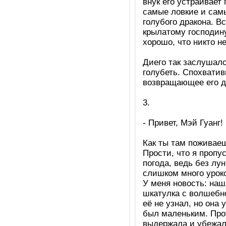
внук его устраивает
самые ловкие и самы
голубого дракона. В
крылатому господину
хорошо, что никто н
Диего так заслушалс
голубеть. Спохватив
возвращающее его д
3.
- Привет, Мэй Гуанг!
Как ты там поживае
Прости, что я пропу
погода, ведь без лу
слишком много урок
У меня новость: наш
шкатулка с волшебн
её не узнал, но она
был маленьким. Про
выдержала и убежала