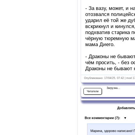
- За вазу, может, и 
отозвался полицейск
ударил её той же ду
вскрикнул и кинулся
подхватив старика п
чёрную тюремную ма
мама Диего.
- Драконы не бывают
чём просить, - без о
Драконы не бывают 
Опубликовано: 17/04/25, 07:42 | mod 1
Загрузка...
Читатели
Добавлять
Все комментарии (
7
):
▼
Марина, здорово написано! 