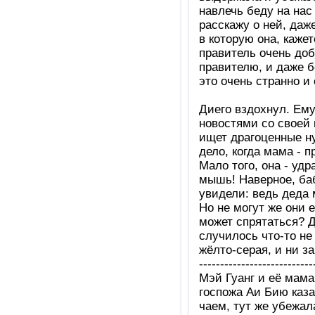
навлечь беду на нас
расскажу о ней, даж
в которую она, кажет
правитель очень доб
правителю, и даже б
это очень странно и 
Диего вздохнул. Ем
новостями со своей 
ищет драгоценные ну
дело, когда мама - 
Мало того, она - уд
мышь! Наверное, баб
увидели: ведь деда м
Но не могут же они е
может спрятаться? Д
случилось что-то не 
жёлто-серая, и ни з
---------------------------
Мэй Гуанг и её мама
госпожа Аи Бию каза
чаем, тут же убежал