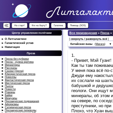
На старт!
Кто на борту?
Галатека
Помощь (SOS)
Центр управления полётами
Все произведения
»
Проза
»
►
О Литгалактике
[
свернуть / развернуть всё
]
►
Галактический устав
Китайские вазы
(
Marara
)
▼
►
Навигация
Проза
1.
►
Проза без рубрики
- Привет, Мэй Гуанг!
►
Проза - нужна критика
Как ты там поживае
►
Миниатюры
►
Рассказы
У меня пока всё по-
►
Сказки (проза)
►
Юмористическая проза
Джуди ему накостыля
►
Новеллы
их сослали на шахты
►
Фантастическая проза
►
Мистическая проза
бабушкой и дедушкой
►
Пьесы
►
Повести
геологи. Они ищут 
►
Романы
минералы, об этом и
►
Байки
►
Мемуары
на севере, по сосед
►
Прозаические подражания
►
Афоризмы
преступники, но при 
►
Сатирическая проза
Плохо, что Хуан выш
►
Прозаические переводы