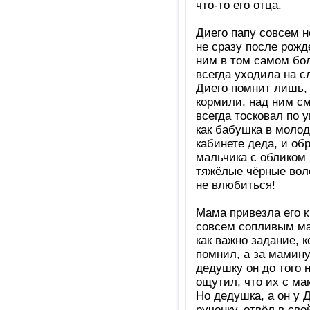
что-то его отца.
Диего папу совсем н
не сразу после рожд
ним в том самом бол
всегда уходила на с
Диего помнит лишь, 
кормили, над ним см
всегда тосковал по 
как бабушка в моло
кабинете деда, и об
мальчика с обликом 
тяжёлые чёрные вол
не влюбиться!
Мама привезла его к
совсем сопливым ма
как важно задание, 
помнил, а за мамину
дедушку он до того 
ощутил, что их с ма
Но дедушка, а он у Д
ручонку, отвёл в св