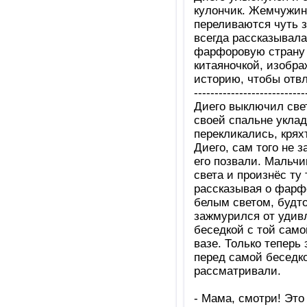
кулончик. Жемчужина
переливаются чуть з
всегда рассказывала 
фарфоровую страну 
китаяночкой, изобра
историю, чтобы отвле
---------------------------
Диего выключил свет
своей спальне укла
перекликались, крях
Диего, сам того не з
его позвали. Мальчи
света и произнёс ту
рассказывая о фарфо
белым светом, будто
зажмурился от удивл
беседкой с той само
вазе. Только теперь 
перед самой беседко
рассматривали.
- Мама, смотри! Это