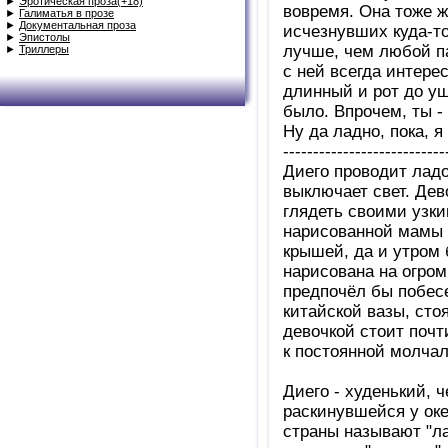
►
Эротическая проза(+18)
вовремя. Она тоже ж
►
Галиматья в прозе
►
Документальная проза
исчезнувших куда-то
►
Эпистолы
лучше, чем любой па
►
Триллеры
с ней всегда интерес
длинный и рот до уше
было. Впрочем, ты - 
Ну да ладно, пока, я
---------------------------
Диего проводит лад
выключает свет. Дев
глядеть своими узки
нарисованной мамы 
крышей, да и утром 
нарисована на огром
предпочёл бы побесе
китайской вазы, стоя
девочкой стоит почт
к постоянной молча
Диего - худенький, 
раскинувшейся у оке
страны называют "л