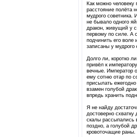
Как можно человеку 
расстояние полёта 
мудрого советника. 
не бывало одного яйц
дракон, живущий у с
первому по силе. А 
подчинить его воле
записаны у мудрого 
Долго ли, коротко л
привёл к императору
вечные. Император о
ему сотню отар по с
присылать ежегодно
взамен голубой дра
впредь хранить под
Я не найду достаточ
достоверно схватку 
скалы рассыпались в
поздно, а голубой д
кровоточащие раны. 