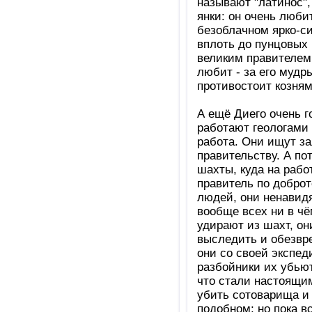
называют "латинос",
янки: он очень люби
безоблачном ярко-с
вплоть до пунцовых 
великим правителем
любит - за его мудр
противостоит козням
А ещё Диего очень 
работают геологами 
работа. Они ищут за
правительству. А по
шахты, куда на рабо
правитель по добро
людей, они ненавидя
вообще всех ни в чё
удирают из шахт, он
выследить и обезвре
они со своей экспед
разбойники их убьют
что стали настоящи
убить сотоварища и 
подобном; но пока в