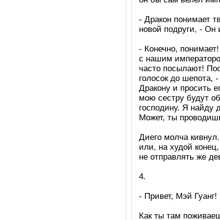
- Дракон понимает т
новой подруги, - Он
- Конечно, понимает!
с нашим императором
часто посылают! Пос
голосок до шепота, 
Дракону и просить ег
мою сестру будут о
господину. Я найду 
Может, ты проводиш
Диего молча кивнул.
или, на худой конец
не отправлять же де
4.
- Привет, Мэй Гуанг!
Как ты там поживае