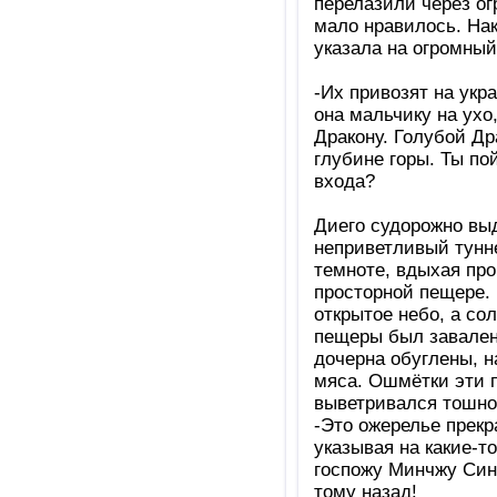
перелазили через ог
мало нравилось. Нак
указала на огромный
-Их привозят на укр
она мальчику на ухо
Дракону. Голубой Др
глубине горы. Ты по
входа?
Диего судорожно выд
неприветливый тунне
темноте, вдыхая про
просторной пещере. 
открытое небо, а со
пещеры был завален
дочерна обуглены, н
мяса. Ошмётки эти п
выветривался тошно
-Это ожерелье прекр
указывая на какие-т
госпожу Минчжу Син
тому назад!