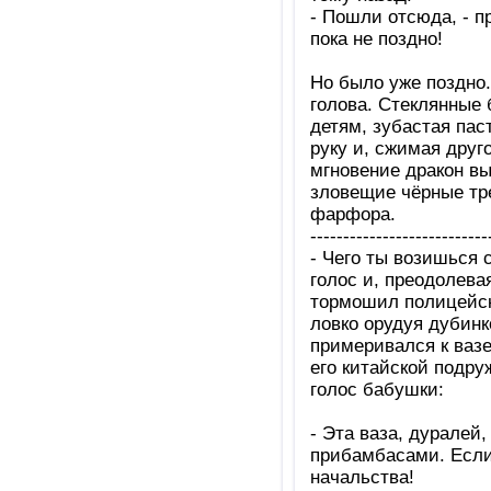
- Пошли отсюда, - п
пока не поздно!
Но было уже поздно.
голова. Стеклянные
детям, зубастая пас
руку и, сжимая друг
мгновение дракон вы
зловещие чёрные тр
фарфора.
---------------------------
- Чего ты возишься 
голос и, преодолева
тормошил полицейск
ловко орудуя дубинк
примеривался к вазе
его китайской подру
голос бабушки:
- Эта ваза, дуралей,
прибамбасами. Если 
начальства!