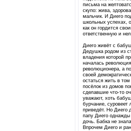
письма на желтовато
скупо: жива, здоров
мальчик. И Диего по
школьных успехах, о 
как он гордится сво
ответственную и нел
Диего живёт с бабу
Дедушка родом из с
владения которой пр
началась революция,
революционера, а по
своей демократичес
остаться жить в том
посёлок из домов по
сделавшие что-то оч
уважают, хоть бабуш
бурчание, суровеет л
приведёт. Но Диего 
папу Диего однажды
дочь. Бабка не знала
Впрочем Диего и ра