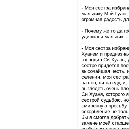
- Моя сестра избран
мальчику Мэй Гуанг,
огромная радость дл
- Почему же тогда г
удивился мальчик. - 
- Моя сестра избран
Хуанем и предназнач
господин Си Хуань, 
сестре придётся поех
высочайшая честь, 
селении, моя сестра
на сон, ни на еду, и
выглядеть очень пло
Си Хуаня, которого 
сестрой судьбою, но
смиренную просьбу п
оскорбление не толь
бы я смогла добрать
замене моей старшей
он бы сам велел имп