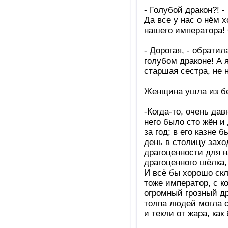
- Голубой дракон?! -
Да все у нас о нём 
нашего императора! 
- Дорогая, - обрати
голубом драконе! А 
старшая сестра, не 
Женщина ушла из бес
-Когда-то, очень да
него было сто жён и
за год; в его казне
день в столицу захо
драгоценности для н
драгоценного шёлка, 
И всё бы хорошо скл
тоже император, с к
огромный грозный др
толпа людей могла о
и текли от жара, как