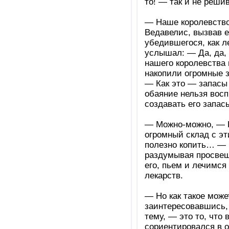
то! — так и не реши
— Наше королевство
Ведавелис, вызвав е
убедившегося, как л
услышал: — Да, да, 
нашего королевства
накопили огромные з
— Как это — запасы 
обаяние нельзя восп
создавать его запас
— Можно-можно, — В
огромный склад с э
полезно копить… — 
раздумывая просвещ
его, пьем и лечимся
лекарств.
— Но как такое мож
заинтересовавшись,
тему, — это то, что
сориентировался в о