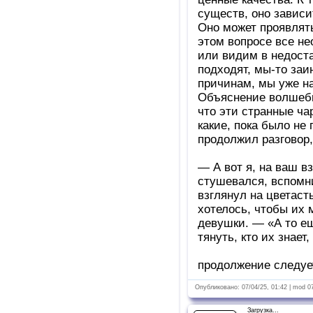
существ, оно зависи
Оно может проявлять
этом вопросе все нео
или видим в недоста
подходят, мы-то заи
причинам, мы уже на
Объяснение волшебн
что эти странные ча
какие, пока было не 
продолжил разговор,
— А вот я, на ваш в
стушевался, вспомн
взглянул на цветаст
хотелось, чтобы их 
девушки. — «А то ещ
тянуть, кто их знает
продолжение следует
Опубликовано: 07/04/25, 01:42 | mod 0
Загрузка...