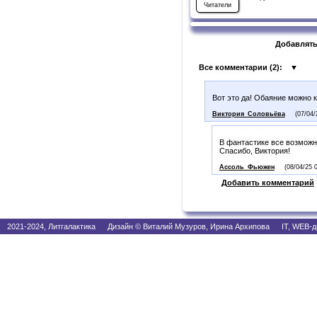
Читатели
Добавлять
Все комментарии (
2
):
▼
Вот это да! Обаяние можно ко
Виктория_Соловьёва
(07/04/
В фантастике все возможн
Спасибо, Виктория!
Ассоль_Фьюжен
(08/04/25 
Добавить комментарий
2021-2024, Литгалактика Дизайн © Виталий Музуров, Ирина Архипова IT, WEB-д