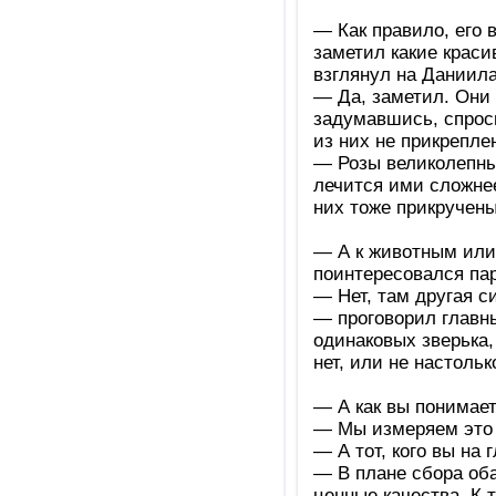
— Как правило, его 
заметил какие крас
взглянул на Даниила
— Да, заметил. Они
задумавшись, спроси
из них не прикрепле
— Розы великолепны,
лечится ими сложнее
них тоже прикручены
— А к животным или
поинтересовался пар
— Нет, там другая с
— проговорил главн
одинаковых зверька,
нет, или не настольк
— А как вы понимает
— Мы измеряем это 
— А тот, кого вы на
— В плане сбора оба
ценные качества. К 