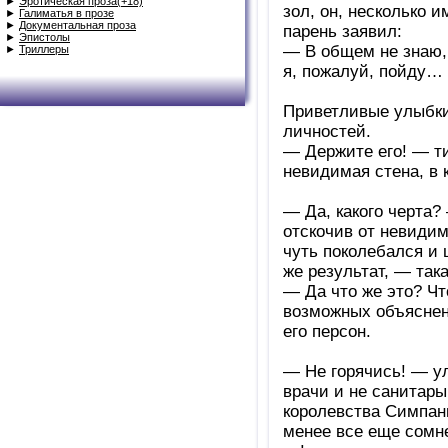
►
Эротическая проза(+18)
зол, он, несколько 
►
Галиматья в прозе
►
Документальная проза
парень заявил:
►
Эпистолы
— В общем не знаю,
►
Триллеры
я, пожалуй, пойду… 
Приветливые улыбки
личностей.
— Держите его! — ти
невидимая стена, в 
— Да, какого черта?
отскочив от невиди
чуть поколебался и 
же результат, — так
— Да что же это? Ч
возможных объяснен
его персон.
— Не горячись! — у
врачи и не санитары
королевства Симпан
менее все еще сомн