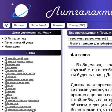
На старт!
Кто на борту?
Галатека
Помощь (SOS)
Центр управления полётами
Все произведения
»
Проза
»
►
О Литгалактике
[
свернуть / развернуть всё
]
►
Галактический устав
Я стану принцем для тебя (фа
►
Навигация
Проза
4-я глава
►
Проза без рубрики
►
Проза - нужна критика
— В общем так, — за
►
Миниатюры
►
Рассказы
круглый стол в особ
►
Сказки (проза)
►
Юмористическая проза
ты будешь принц Да
►
Новеллы
►
Фантастическая проза
►
Мистическая проза
Данила даже присвис
►
Пьесы
►
Повести
тихонько ущипнул се
►
Романы
пришло еще одно сом
►
Байки
►
Мемуары
какой-нибудь санато
►
Прозаические подражания
►
Афоризмы
образом мерещится?»
►
Сатирическая проза
было только то, что
►
Прозаические переводы