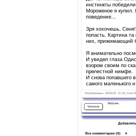
инстинкты победили
Мороженое я купил. 
поведение...
Зря хохочешь, Сеня!
попасть. Картина та
них, прижимающий бр
Я внимательно посм
И увидел глаза Одис
взором своим по ска
прелестной нимфе.
И снова попавшего в
самого маленького и
Опубликовано: 26/02/26, 21:18 | mod 2
Загрузка...
Читатели
Добавлять
Все комментарии (
4
):
▼