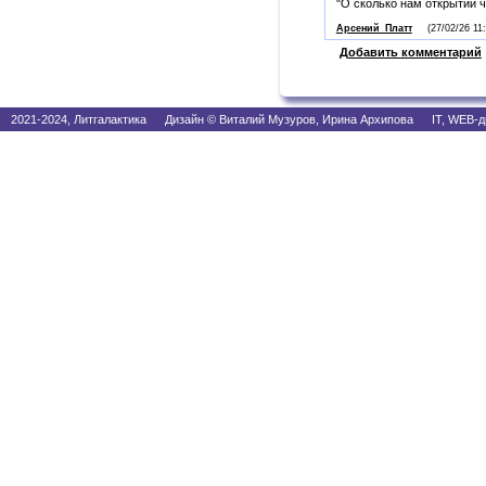
"О сколько нам открытий ч
Арсений_Платт
(27/02/26 11
Добавить комментарий
2021-2024, Литгалактика Дизайн © Виталий Музуров, Ирина Архипова IT, WEB-д