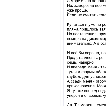
А море было холодное
Но, заморозив все же
уже проще.
Если не считать того
Купаться я уже не р
пляжа пришлось взят
Но постепенно я при
немцев на диком мор
внимательно. А в о
И всё бы хорошо, но
Представляешь, реши
семь, наверно.
И впереди меня - та
тугая и формы обал
глубоко для успокое
А сзади меня - огро
прикосновение. Может
Я тут же вперед пода
уперся в очаровашку
Да. Ты можешь смея