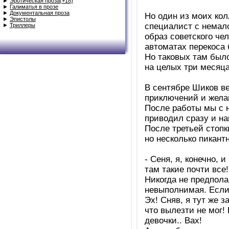
►
Эротическая проза(+18)
►
Галиматья в прозе
►
Документальная проза
Но один из моих кол
►
Эпистолы
специалист с немал
►
Триллеры
образ советского че
автоматах перекоса 
Но таковых там был
на целых три месяца.
В сентябре Шиков в
приключений и желан
После работы мы с 
приводил сразу и нав
После третьей стопк
но несколько пикант
- Сеня, я, конечно,
там такие почти все
Никогда не предполаг
невыполнимая. Если 
Эх! Сняв, я тут же з
что вылезти не мог!
девочки.. Вах!