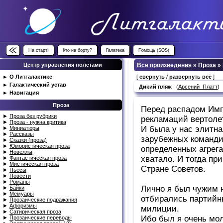
На старт!
Кто на борту?
Галатека
Помощь (SOS)
Центр управления полётами
Все произведения
»
Проза
»
►
О Литгалактике
[
свернуть / развернуть всё
]
►
Галактический устав
Дикий пляж
(
Арсений_Платт
►
Навигация
Проза
Перед распадом Имп
►
Проза без рубрики
рекламаций вертолет
►
Проза - нужна критика
И была у нас элитна
►
Миниатюры
►
Рассказы
зарубежных команди
►
Сказки (проза)
►
Юмористическая проза
определенных агрега
►
Новеллы
хватало. И тогда пр
►
Фантастическая проза
►
Мистическая проза
Стране Советов.
►
Пьесы
►
Повести
►
Романы
Лично я был чужим н
►
Байки
►
Мемуары
отбирались партийны
►
Прозаические подражания
►
Афоризмы
милиции.
►
Сатирическая проза
Ибо был я очень мол
►
Прозаические переводы