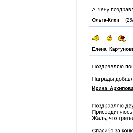
А Лену поздрав
Ольга-Клен
(26
Елена_Картунов
Поздравляю поб
Награды добав
Ирина_Архипов
Поздравляю дву
Присоединяюсь 
Жаль, что треть
Спасибо за конк