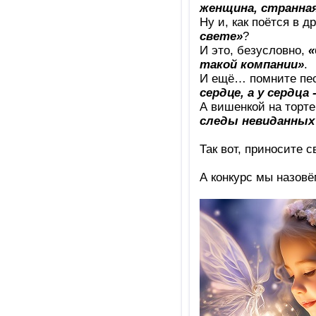
женщина, странна
Ну и, как поётся в д
свете»
?
И это, безусловно,
«
такой компании»
.
И ещё… помните пес
сердце, а у сердца 
А вишенкой на торте
следы невиданных 
Так вот, приносите 
А конкурс мы назов