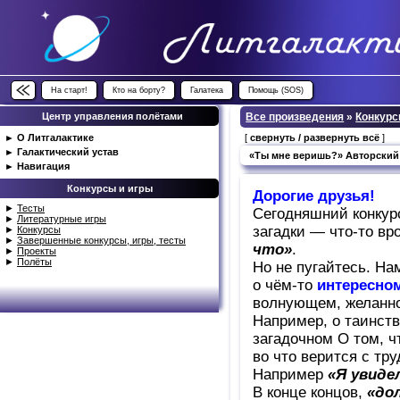
На старт!
Кто на борту?
Галатека
Помощь (SOS)
Центр управления полётами
Все произведения
»
Конкурс
►
О Литгалактике
[
свернуть / развернуть всё
]
►
Галактический устав
«Ты мне веришь?» Авторский
►
Навигация
Конкурсы и игры
Дорогие друзья!
►
Тесты
Сегодняшний конкур
►
Литературные игры
загадки — что-то вр
►
Конкурсы
►
Завершенные конкурсы, игры, тесты
что»
.
►
Проекты
►
Полёты
Но не пугайтесь. На
о чём-то
интересно
волнующем, желанно
Например, о таинств
загадочном О том, ч
во что верится с тр
Например
«Я увиде
В конце концов,
«до