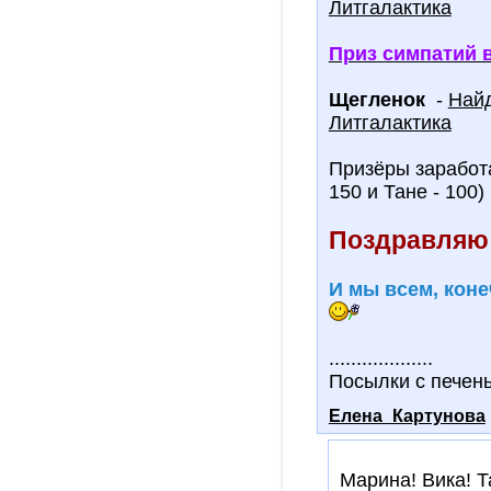
Литгалактика
Приз симпатий 
Щегленок
-
Найд
Литгалактика
Призёры заработа
150 и Тане - 100)
Поздравляю!
И мы всем, коне
...................
Посылки с печен
Елена_Картунова
Марина! Вика! 