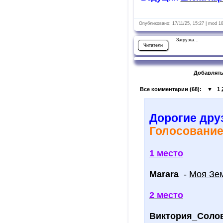
Опубликовано: 17/11/25, 15:27 | mod 1
Загрузка...
Читатели
Добавлять
Все комментарии (
68
):
▼
1
Дорогие дру
Голосование
1 место
Marara
-
Моя Зем
2 место
Виктория_Солов