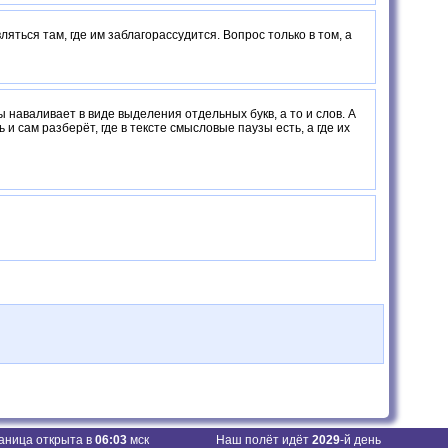
ляться там, где им заблагорассудится. Вопрос только в том, а
ты наваливает в виде выделения отдельных букв, а то и слов. А
 и сам разберёт, где в тексте смысловые паузы есть, а где их
аница открыта в
06:03
мск
Наш полёт идёт
2029
-й день