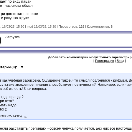
нает по виду пацан
ет нас снова обман
ри дом стоит на песке
 и ракушка в руке
 16/03/25, 15:30 | mod 16/03/25, 15:30 | Просмотров:
129
| Комментариев:
8
Загрузка...
Добавлять комментарии могут только зарегистри
[
Регистрация
|
Вход
]
тарии (
8
):
▼
т как учебная зарисовка. Ощущение такое, что смысл подгонялся к рифмам. 
тсутствие знаков препинания способствует поэтичности? Например, если чаячи
к всё же есть! Знак вопроса.
н, где правда?
ри чего?
мать надо.
го! ))
23/03/25 14:05)
•
 если расставить препинаки - совсем чепуха получается. Без них все настоящ