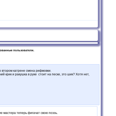
рованные пользователи.
Во втором катрене смена рифмовки.
й крик и ракушка в руке стоит на песке, это шик? Хотя нет,
ие мастера теперь фигачат свою поэзь.