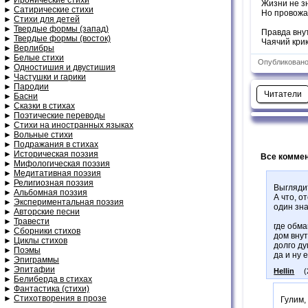
Жизни не з
►
Сатирические стихи
Но провожа
►
Стихи для детей
►
Твердые формы (запад)
Правда внут
►
Твердые формы (восток)
Чаячий крик
►
Верлибры
►
Белые стихи
Опубликовано:
►
Одностишия и двустишия
►
Частушки и гарики
►
Пародии
Читатели
►
Басни
►
Сказки в стихах
►
Поэтические переводы
►
Стихи на иностранных языках
►
Вольные стихи
►
Подражания в стихах
►
Историческая поэзия
Все коммен
►
Мифологическая поэзия
►
Медитативная поэзия
►
Религиозная поэзия
Выгляди
►
Альбомная поэзия
А что, о
►
Экспериментальная поэзия
один зна
►
Авторские песни
►
Травести
где обма
►
Сборники стихов
дом внут
►
Циклы стихов
долго ду
►
Поэмы
да и ну е
►
Эпиграммы
►
Эпитафии
Hellin
(
►
Белиберда в стихах
►
Фантастика (стихи)
►
Стихотворения в прозе
Гулим,