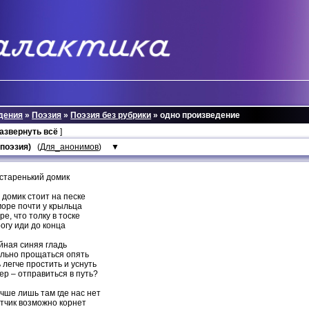
дения
»
Поэзия
»
Поэзия без рубрики
» одно произведение
развернуть всё
]
поэзия)
(
Для_анонимов
)
▼
старенький домик
домик стоит на песке
оре почти у крыльца
ре, что толку в тоске
огу иди до конца
йная синяя гладь
ольно прощаться опять
легче простить и уснуть
ер – отправиться в путь?
чше лишь там где нас нет
тчик возможно корнет