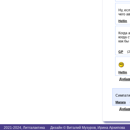
Ну, ес
чего а
Hellin
Когда 
когда 
как бы 
GP
(
Hellin
Добав
Симпатич
Marara
Добав
2021-2024, Литгалактика Дизайн © Виталий Музуров, Ирина Архипова I