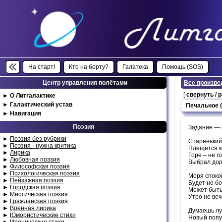
На старт!
Кто на борту?
Галатека
Помощь (SOS)
Центр управления полётами
Все произве
[
свернуть / 
►
О Литгалактике
►
Галактический устав
Печальное (
►
Навигация
Поэзия
Задание — 
►
Поэзия без рубрики
Старенький 
►
Поэзия - нужна критика
Плещется м
►
Лирика
Горе – не го
►
Любовная поэзия
Выбрал дор
►
Философская поэзия
►
Психологическая поэзия
Моря споко
►
Пейзажная поэзия
Будет не б
►
Городская поэзия
Может быть 
►
Мистическая поэзия
Утро не веч
►
Гражданская поэзия
►
Военная лирика
Думаешь лу
►
Юмористические стихи
Новый попу
►
Иронические стихи