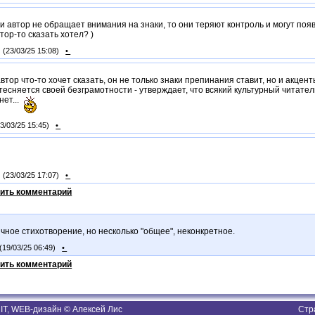
ли автор не обращает внимания на знаки, то они теряют контроль и могут появ
втор-то сказать хотел? )
(23/03/25 15:08)
•
автор что-то хочет сказать, он не только знаки препинания ставит, но и акцен
стесняется своей безграмотности - утверждает, что всякий культурный читатель
нет...
23/03/25 15:45)
•
(23/03/25 17:07)
•
ить комментарий
ное стихотворение, но несколько "общее", неконкретное.
(19/03/25 06:49)
•
ить комментарий
T, WEB-дизайн © Алексей Лис
Стр