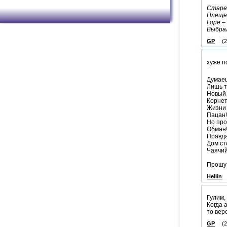
Старен
Плеще
Горе – 
Выбрал
GP
(
хуже п
Думае
Лишь т
Новый 
Корнет
Жизни 
Пацан
Но про
Обман
Правда
Дом ст
Чаячий 
Прошу 
Hellin
Гулим,
Когда 
то вер
GP
(