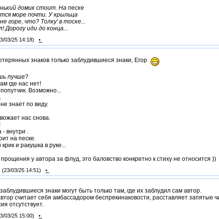
ький домик стоит. На песке
тся море почти. У крыльца
не горе, что? Толку' в тоске...
! Дорогу иди до конца...
23/03/25 14:18)
•
отерянных знаков только заблудившиеся знаки, Егор
шь лучше?
ам где нас нет!
попутчик. Возможно...
.
не знает по виду.
!
вожает нас снова.
!
 - внутри .
оит на песке.
крик и ракушка в руке...
прощения у автора за флуд, это баловство конкретно к стиху не относится ))
(23/03/25 14:51)
•
 заблудившиеся знаки могут быть только там, где их заблудил сам автор.
автор считает себя амбассадором беспрекинаковости, расставляет запятые чит
сия отсутствует.
23/03/25 15:00)
•