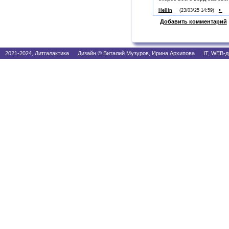
•
Hellin
(23/03/25 14:59)
Добавить комментарий
2021-2024, Литгалактика Дизайн © Виталий Музуров, Ирина Архипова IT, WEB-д