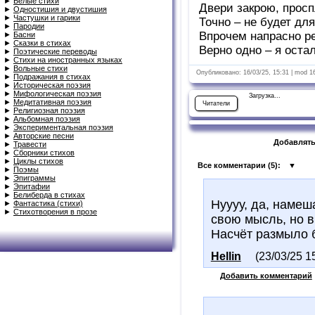
►
Белые стихи
Двери закрою, просп
►
Одностишия и двустишия
►
Частушки и гарики
Точно – не будет дл
►
Пародии
Впрочем напрасно ре
►
Басни
►
Сказки в стихах
Верно одно – я остал
►
Поэтические переводы
►
Стихи на иностранных языках
►
Вольные стихи
Опубликовано: 16/03/25, 15:31 | mod 1
►
Подражания в стихах
►
Историческая поэзия
►
Мифологическая поэзия
Загрузка...
►
Медитативная поэзия
Читатели
►
Религиозная поэзия
►
Альбомная поэзия
►
Экспериментальная поэзия
►
Авторские песни
Добавлять
►
Травести
►
Сборники стихов
►
Циклы стихов
Все комментарии (
5
):
▼
►
Поэмы
►
Эпиграммы
►
Эпитафии
►
Белиберда в стихах
Нуууу, да, намеш
►
Фантастика (стихи)
►
Стихотворения в прозе
свою мысль, но в
Насчёт размыло б
Hellin
(23/03/25 1
Добавить комментарий