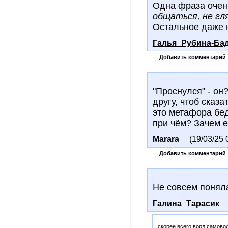
Одна фраза очен
общаться, не гля
Остальное даже н
Галья_Рубина-Ба
Добавить комментарий
"Проснулся" - он
другу, чтоб сказ
это метафора бед
при чём? Зачем е
Marara
(19/03/25 
Добавить комментарий
Не совсем поняла
Галина_Тарасик
скорее всего ворд самовол