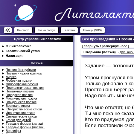
На старт!
Кто на борту?
Галатека
Помощь (SOS)
Центр управления полётами
Все произведения
»
Поэзия
►
О Литгалактике
[
свернуть / развернуть всё
]
►
Галактический устав
Штормило (поэзия)
(
Для_ано
►
Навигация
Поэзия
Задание — позвони
►
Поэзия без рубрики
►
Поэзия - нужна критика
Утром проснулся пош
►
Лирика
►
Любовная поэзия
Только добавлю в ко
►
Философская поэзия
►
Психологическая поэзия
Просто наш берег ра
►
Пейзажная поэзия
Надо побыть мне нем
►
Городская поэзия
►
Мистическая поэзия
►
Гражданская поэзия
►
Военная лирика
Что мне ответят, не 
►
Юмористические стихи
Ты мне пока не сказа
►
Иронические стихи
►
Сатирические стихи
Кто-то придумал для
►
Стихи для детей
►
Твердые формы (запад)
Если поставили счас
►
Твердые формы (восток)
►
Верлибры