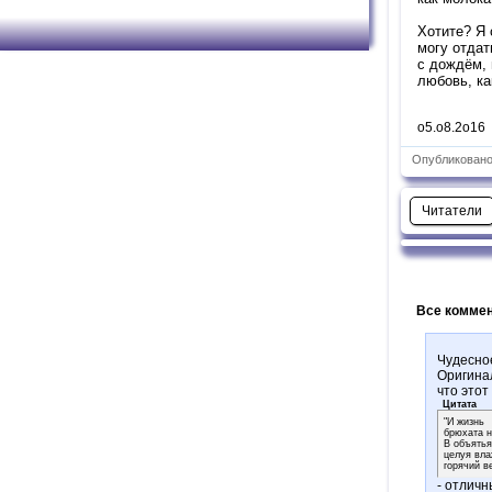
Хотите? Я 
могу отдат
с дождём, 
любовь, ка
о5.о8.2о16
Опубликовано:
Читатели
Все коммен
Чудесно
Оригинал
что этот
Цитата
"И жизнь
брюхата н
В объятья
целуя вл
горячий в
- отлич