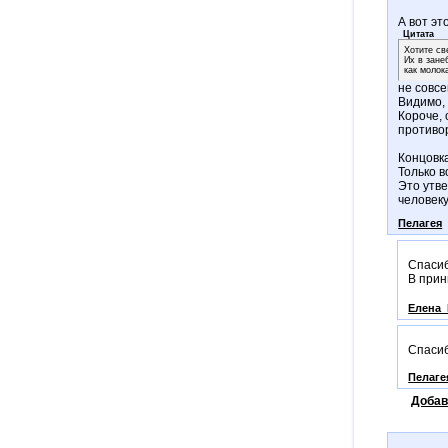
А вот эт
Цитата
Хотите с
Их в зане
как молок
не совсе
Видимо, 
Короче, 
противо
Концовк
Только в
Это утве
человеку
Пелагея
Спасиб
В прин
Елена_
Спасиб
Пелаге
Добав