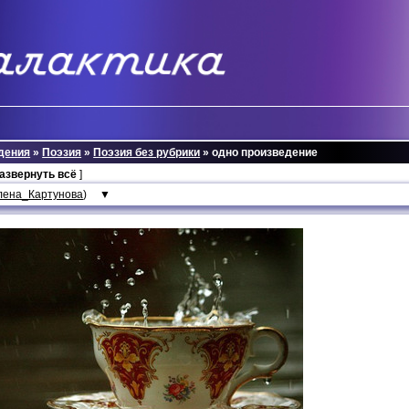
дения
»
Поэзия
»
Поэзия без рубрики
» одно произведение
развернуть всё
]
лена_Картунова
)
▼