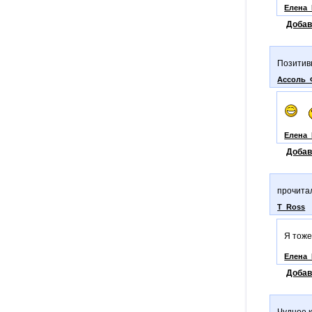
Елена_
Добав
Позитив
Ассоль
Елена_
Добав
прочитал
T_Ross
Я тоже
Елена_
Добав
Чудное к