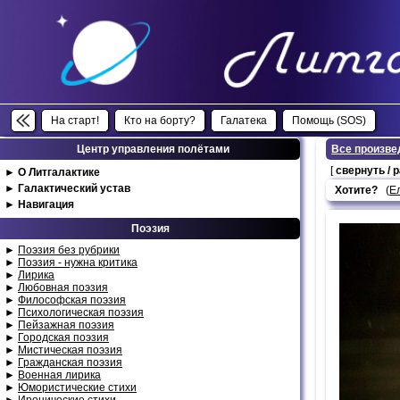
На старт!
Кто на борту?
Галатека
Помощь (SOS)
Центр управления полётами
Все произве
[
свернуть / 
►
О Литгалактике
►
Галактический устав
Хотите?
(
Е
►
Навигация
Поэзия
►
Поэзия без рубрики
►
Поэзия - нужна критика
►
Лирика
►
Любовная поэзия
►
Философская поэзия
►
Психологическая поэзия
►
Пейзажная поэзия
►
Городская поэзия
►
Мистическая поэзия
►
Гражданская поэзия
►
Военная лирика
►
Юмористические стихи
►
Иронические стихи