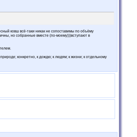
есный ковш всё-таки никак не сопоставимы по объёму
ичны, но собранные вместе (по-моему)))вступают в
телем.
рироде; конкретно, к дождю; к людям; к жизни; к отдельному