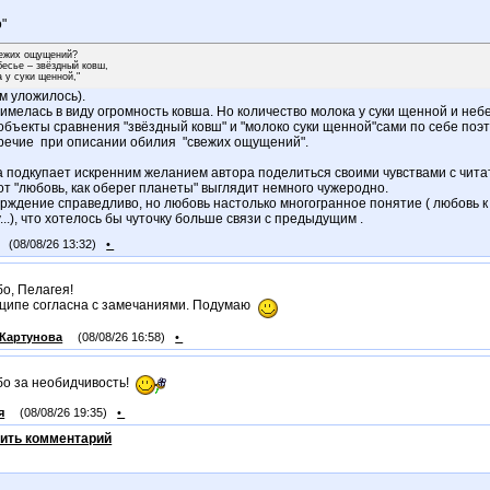
о"
вежих ощущений?
бесье – звёздный ковш,
а у суки щенной,"
м уложилось).
имелась в виду огромность ковша. Но количество молока у суки щенной и неб
объекты сравнения "звёздный ковш" и "молоко суки щенной"сами по себе поэт
речие при описании обилия "свежих ощущений".
а подкупает искренним желанием автора поделиться своими чувствами с чита
от "любовь, как оберег планеты" выглядит немного чужеродно.
рждение справедливо, но любовь настолько многогранное понятие ( любовь к п
...), что хотелось бы чуточку больше связи с предыдущим .
(08/08/26 13:32)
•
о, Пелагея!
ципе согласна с замечаниями. Подумаю
Картунова
(08/08/26 16:58)
•
о за необидчивость!
я
(08/08/26 19:35)
•
ить комментарий