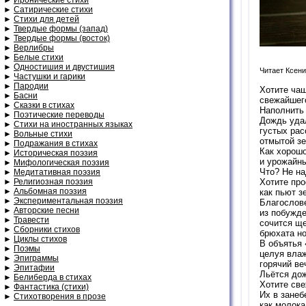
►
Сатирические стихи
►
Стихи для детей
►
Твердые формы (запад)
►
Твердые формы (восток)
►
Верлибры
►
Белые стихи
►
Одностишия и двустишия
Читает Ксени
►
Частушки и гарики
►
Пародии
Хотите чаш
►
Басни
свежайшего
►
Сказки в стихах
Наполнить 
►
Поэтические переводы
Дождь уда
►
Стихи на иностранных языках
густых рас
►
Вольные стихи
отмытой зе
►
Подражания в стихах
Как хорошо
►
Историческая поэзия
и урожайн
►
Мифологическая поэзия
Что? Не н
►
Медитативная поэзия
►
Религиозная поэзия
Хотите про
►
Альбомная поэзия
как пьют з
►
Экспериментальная поэзия
Благослов
►
Авторские песни
из побужд
►
Травести
сочится щ
►
Сборники стихов
брюхата н
►
Циклы стихов
В объятья 
►
Поэмы
целуя вла
►
Эпиграммы
горячий ве
►
Эпитафии
Льётся д
►
Белиберда в стихах
Хотите св
►
Фантастика (стихи)
Их в занеб
►
Стихотворения в прозе
как молока