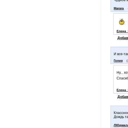
Marara
Елена_
Добав
И все-та
Гелия
Ну... 
Спасиб
Елена_
Добав
Классное
Дождь т
ЛЮдмил