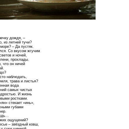
ечку дождя, –
, из летней тучи?
море? – Да пустяк.
лся. Со вкусом жгучим
светов и ночей,
лени, прохлады.
, что он ничей
ый.
адо?
сто наблюдать,
емля, трава и листья?
енная вода
ений самых чистых
едростью. И жизнь
овыми ростками.
«ян» стекает «инь»,
жными губами
чер.
ождь…
ежих ощущений?
есье – звёздный ковш,
 у суки щенной.