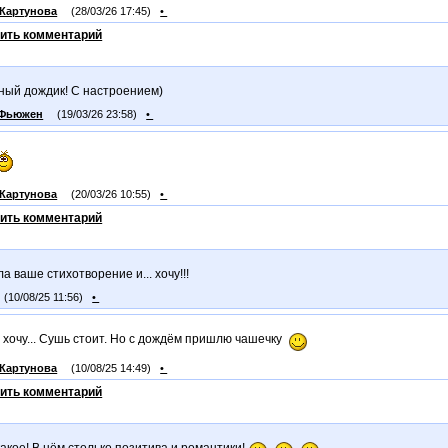
Картунова
(28/03/26 17:45)
•
ить комментарий
ный дождик! С настроением)
_Фьюжен
(19/03/26 23:58)
•
Картунова
(20/03/26 10:55)
•
ить комментарий
а ваше стихотворение и... хочу!!!
(10/08/25 11:56)
•
 хочу... Сушь стоит. Но с дождём пришлю чашечку
Картунова
(10/08/25 14:49)
•
ить комментарий
акое! В нём столько позитива и романтики!