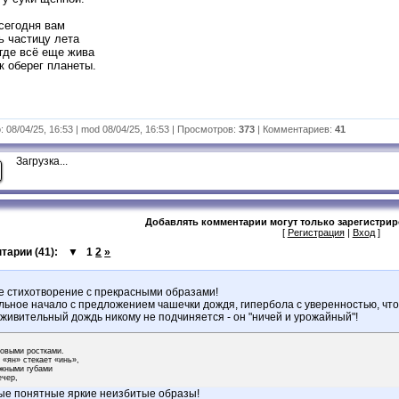
сегодня вам
ь частицу лета
где всё еще жива
к оберег планеты.
 08/04/25, 16:53 | mod 08/04/25, 16:53 | Просмотров:
373
| Комментариев:
41
Загрузка...
Добавлять комментарии могут только зарегистри
[
Регистрация
|
Вход
]
тарии (
41
):
▼
1
2
»
е стихотворение с прекрасными образами!
ьное начало с предложением чашечки дождя, гипербола с уверенностью, что т
 живительный дождь никому не подчиняется - он "ничей и урожайный"!
овыми ростками.
 «ян» стекает «инь»,
ажными губами
ечер,
ные понятные яркие неизбитые образы!