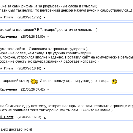
, не за сами рифмы, а за рифмованные слова и смыслы!)
лазн был так велик, что внутренний цензор махнул рукой и самоустранился...)
й_Платт
(20/03/26 17:25)
•
кого сайта выставили? В "стихире" достаточно лояльны... )
Картунова
(20/03/26 18:00)
•
 уже того сайта... Скончался в страшных судорогах!)
ирка - не более, чем склад. Где удобно хранить вирши.
к, похоже, устроился вполне надежно. Поставил сайт на коммерческие рельсы
сора - не счесть, но камера хранения работает исправно!)
й_Платт
(20/03/26 18:10)
•
... хороший склад
И по нескольку страниц у каждого автора
Картунова
(21/03/26 07:42)
•
 на Стихирке одну поэтессу, которая наоткрывала там несколько страниц и с
икто не понимает тебя так хорошо, как ты сам... Выбито на камне!)
й_Платт
(28/03/26 16:53)
•
 Таких достаточно)))