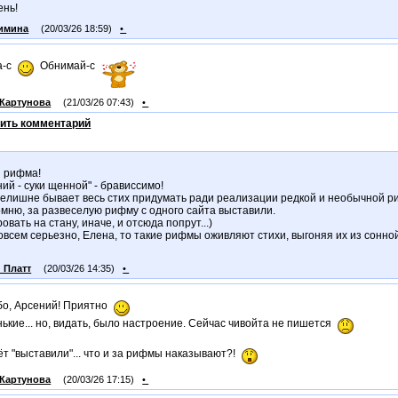
ень!
имина
(20/03/26 18:59)
•
а-с
Обнимай-с
Картунова
(21/03/26 07:43)
•
ить комментарий
я рифма!
й - суки щенной" - брависсимо!
нелишне бывает весь стих придумать ради реализации редкой и необычной 
омню, за развеселую рифму с одного сайта выставили.
овать на стану, иначе, и отсюда попрут...)
овсем серьезно, Елена, то такие рифмы оживляют стихи, выгоняя их из сонн
_Платт
(20/03/26 14:35)
•
бо, Арсений! Приятно
ькие... но, видать, было настроение. Сейчас чивойта не пишется
ёт "выставили"... что и за рифмы наказывают?!
Картунова
(20/03/26 17:15)
•