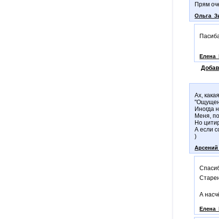
Прям оч
Ольга_З
Пасиб
Елена_
Добав
Ах, кака
"Ощущени
Иногда 
Меня, п
Но цитир
А если с
)
Арсений
Спаси
Старен
А насч
Елена_