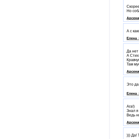
Скорее
Но соб
Арсени
А с ка
Елена_
Да нет
А Стих
Кравчу
Там му
Арсени
Это да
Елена_
Ага!)
Знал я
Ведь н
Арсени
))) Да!