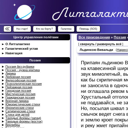
На старт!
Кто на борту?
Галатека
Помощь (SOS)
Центр управления полётами
Все произведения
»
Поэзия
►
О Литгалактике
[
свернуть / развернуть всё
]
►
Галактический устав
Льдинкою Вивальди
(
Наринэ
►
Навигация
Поэзия
Припаян льдинкою 
►
Поэзия без рубрики
на клавесинной шир
►
Поэзия - нужна критика
звук мимолетный, в
►
Лирика
►
Любовная поэзия
как бы скрипичная м
►
Философская поэзия
►
Психологическая поэзия
ни заносила в одноч
►
Пейзажная поэзия
ни оглашала ревом
►
Городская поэзия
►
Мистическая поэзия
Хрустальный отголос
►
Гражданская поэзия
►
Военная лирика
не поддавайся, не з
►
Юмористические стихи
Но, посылая шквал 
►
Иронические стихи
►
Сатирические стихи
смычок ведет снега 
►
Стихи для детей
►
Твердые формы (запад)
и землю кроет покр
►
Твердые формы (восток)
и реку жмет припайн
►
Верлибры