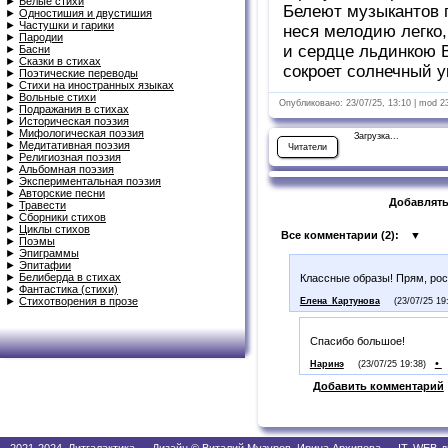
►
Белые стихи
Белеют музыкантов 
►
Одностишия и двустишия
►
Частушки и гарики
неся мелодию легко,
►
Пародии
и сердце льдинкою 
►
Басни
►
Сказки в стихах
сокроет солнечный у
►
Поэтические переводы
►
Стихи на иностранных языках
►
Вольные стихи
Опубликовано: 23/07/25, 13:10 | mod 2
►
Подражания в стихах
►
Историческая поэзия
►
Мифологическая поэзия
Загрузка...
►
Медитативная поэзия
Читатели
►
Религиозная поэзия
►
Альбомная поэзия
►
Экспериментальная поэзия
►
Авторские песни
Добавлять
►
Травести
►
Сборники стихов
►
Циклы стихов
Все комментарии (
2
):
▼
►
Поэмы
►
Эпиграммы
►
Эпитафии
►
Белиберда в стихах
Классные образы! Прям, ро
►
Фантастика (стихи)
►
Стихотворения в прозе
Елена_Картунова
(23/07/25 19
Спасибо большое!
•
Наринэ
(23/07/25 19:38)
Добавить комментарий