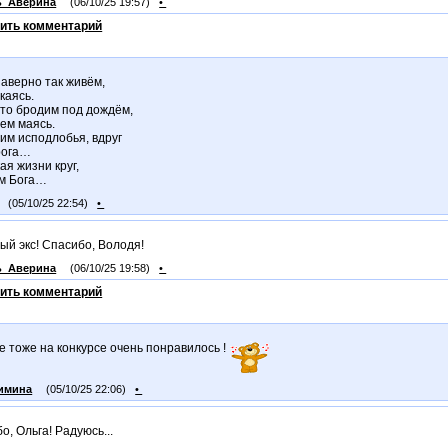
ь_Аверина
(06/10/25 19:57)
•
ить комментарий
аверно так живём,
каясь.
 то бродим под дождём,
ем маясь.
им исподлобья, вдруг
рога…
ая жизни круг,
м Бога…
(05/10/25 22:54)
•
ый экс! Спасибо, Володя!
ь_Аверина
(06/10/25 19:58)
•
ить комментарий
е тоже на конкурсе очень понравилось !
имина
(05/10/25 22:06)
•
о, Ольга! Радуюсь...