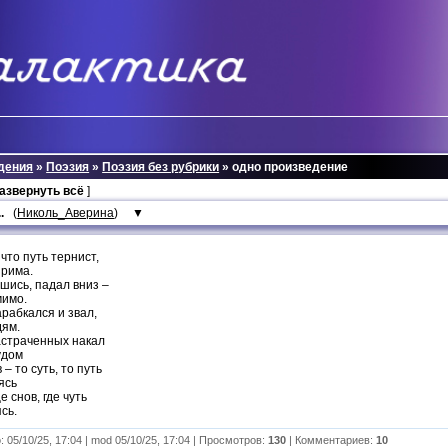
дения
»
Поэзия
»
Поэзия без рубрики
» одно произведение
развернуть всё
]
.
(
Николь_Аверина
)
▼
 что путь тернист,
зрима.
шись, падал вниз –
мимо.
рабкался и звал,
дям.
астраченных накал
удом
– то суть, то путь
ясь
 снов, где чуть
сь.
 05/10/25, 17:04 | mod 05/10/25, 17:04 | Просмотров:
130
| Комментариев:
10