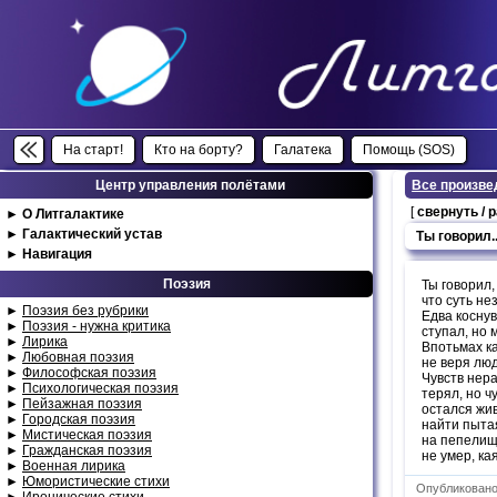
На старт!
Кто на борту?
Галатека
Помощь (SOS)
Центр управления полётами
Все произве
[
свернуть / 
►
О Литгалактике
►
Галактический устав
Ты говорил..
►
Навигация
Поэзия
Ты говорил,
что суть не
►
Поэзия без рубрики
Едва коснув
►
Поэзия - нужна критика
ступал, но 
►
Лирика
Впотьмах ка
►
Любовная поэзия
не веря лю
►
Философская поэзия
Чувств нер
►
Психологическая поэзия
терял, но ч
►
Пейзажная поэзия
остался жив 
►
Городская поэзия
найти пыта
►
Мистическая поэзия
на пепелище
►
Гражданская поэзия
не умер, кая
►
Военная лирика
►
Юмористические стихи
Опубликовано:
►
Иронические стихи