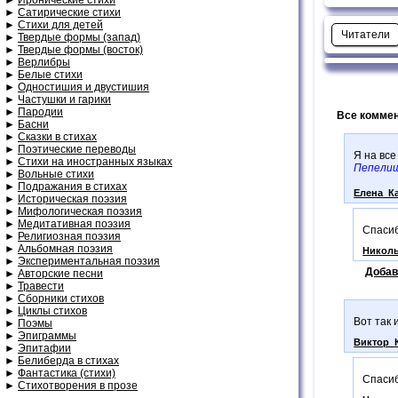
►
Сатирические стихи
►
Стихи для детей
Читатели
►
Твердые формы (запад)
►
Твердые формы (восток)
►
Верлибры
►
Белые стихи
►
Одностишия и двустишия
►
Частушки и гарики
►
Пародии
Все коммен
►
Басни
►
Сказки в стихах
►
Поэтические переводы
Я на все
►
Стихи на иностранных языках
Пепелищ
►
Вольные стихи
►
Подражания в стихах
Елена_К
►
Историческая поэзия
►
Мифологическая поэзия
►
Медитативная поэзия
Спасиб
►
Религиозная поэзия
►
Альбомная поэзия
Никол
►
Экспериментальная поэзия
Добав
►
Авторские песни
►
Травести
►
Сборники стихов
►
Циклы стихов
Вот так 
►
Поэмы
►
Эпиграммы
Виктор_
►
Эпитафии
►
Белиберда в стихах
►
Фантастика (стихи)
Спасиб
►
Стихотворения в прозе