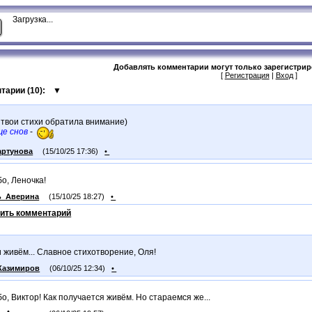
Загрузка...
Добавлять комментарии могут только зарегистри
[
Регистрация
|
Вход
]
тарии (
10
):
▼
 твои стихи обратила внимание)
е снов
-
артунова
(15/10/25 17:36)
•
о, Леночка!
ь_Аверина
(15/10/25 18:27)
•
ить комментарий
и живём... Славное стихотворение, Оля!
Казимиров
(06/10/25 12:34)
•
о, Виктор! Как получается живём. Но стараемся же...