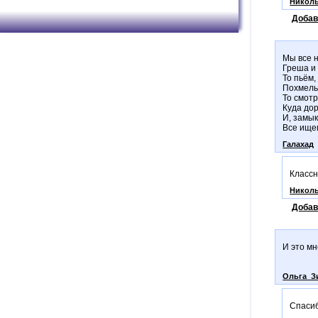
Никол
Добав
Мы все н
Греша и 
То пьём,
Похмель
То смотр
Куда до
И, замык
Все ище
Галахад
Классн
Никол
Добав
И это мн
Ольга_З
Спасиб