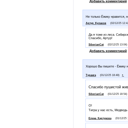
Добавить комментарий
Не только Ёжику нравится, н
Артур_Кулаков
(02/12/25 12:4
Да я тоже из леса. Сибирск
Спасибо, Артур!
SiberianCat
(02/12/25 13:04)
Добавить комментарий
Хорошо Вы пишете - Ёжику 
•
Туранга
(01/12/25 18:49)
Спасибо пушистой жив
SiberianCat
(01/12/25 18:54)
О!
Тигра у нас есть, Медведь
Елена_Картунова
(01/12/25 