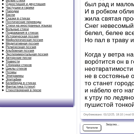
►
Белые стихи
был рад и малому
►
Одностишия и двустишия
►
Частушки и гарики
И в робком обли
►
Пародии
►
Басни
жила святая про
►
Сказки в стихах
►
Поэтические переводы
Снег невесомый,
►
Стихи на иностранных языках
►
Вольные стихи
белел, белее все
►
Подражания в стихах
►
Историческая поэзия
Но пал в траву и
►
Мифологическая поэзия
►
Медитативная поэзия
►
Религиозная поэзия
►
Альбомная поэзия
Когда у ветра н
►
Экспериментальная поэзия
►
Авторские песни
воро́тится он в 
►
Травести
►
Сборники стихов
неотвратимости
►
Циклы стихов
►
Поэмы
не в состоянье 
►
Эпиграммы
►
Эпитафии
то станет город
►
Белиберда в стихах
►
Фантастика (стихи)
и на́бело его на
►
Стихотворения в прозе
к утру по ледян
пушистой тонко
Опубликовано: 01/12/25, 18:10 | mod 0
Загрузка...
Читатели