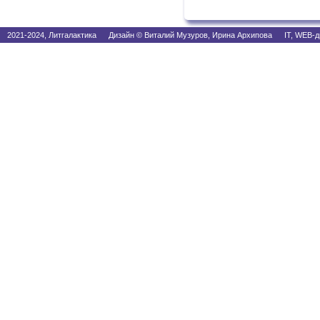
2021-2024, Литгалактика Дизайн © Виталий Музуров, Ирина Архипова IT, WEB-д