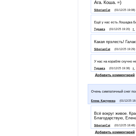
Ага. Коша. =)
SiberianCat
(01/12/25 19:08)
Ещё у нас есть Лошадка Б
•
Туранга
(01/12/25 19:20)
Какая прэлесть! Галак
SiberianCat
(01/12/25 19:29)
У нас на корабле скучно не
•
Туранга
(01/12/25 19:38)
Добавить комментарий
Очень симпатичный снег п
Елена_Картунова
(01/12/25 18
Всё вокруг живое. Кра
Благодарствую, Елена
SiberianCat
(01/12/25 18:48)
Добавить комментарий