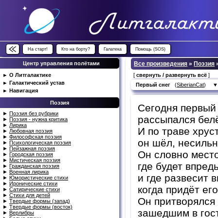
На старт!
Кто на борту?
Галатека
Помощь (SOS)
Центр управления полётами
Все произведения
»
Поэзия
►
О Литгалактике
[
свернуть / развернуть всё
]
►
Галактический устав
Первый снег
(
SiberianCat
)
►
Навигация
Поэзия
Сегодня первый 
►
Поэзия без рубрики
рассыпался белё
►
Поэзия - нужна критика
►
Лирика
И по траве хрус
►
Любовная поэзия
►
Философская поэзия
он шёл, несиль
►
Психологическая поэзия
►
Пейзажная поэзия
Он словно мест
►
Городская поэзия
►
Мистическая поэзия
где будет впред
►
Гражданская поэзия
►
Военная лирика
и где развесит в
►
Юмористические стихи
►
Иронические стихи
когда придёт его
►
Сатирические стихи
►
Стихи для детей
Он притворялся 
►
Твердые формы (запад)
►
Твердые формы (восток)
зашедшим в гост
►
Верлибры