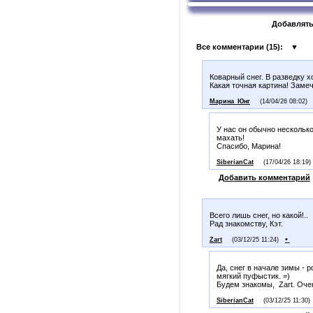
Добавлять
Все комментарии (
15
):
▼
Коварный снег. В разведку х
Какая точная картина! Заме
Марина_Юнг
(14/04/26 08:02)
У нас он обычно несколько
махать!
Спасибо, Марина!
SiberianCat
(17/04/26 18:19)
Добавить комментарий
Всего лишь снег, но какой!..
Рад знакомству, Кэт.
•
Zart
(03/12/25 11:24)
Да, снег в начале зимы - 
мягкий пуфыстик. =)
Будем знакомы, Zart. Оче
SiberianCat
(03/12/25 11:30)