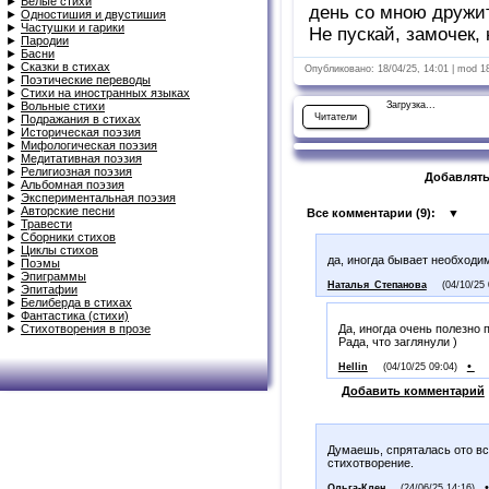
►
Белые стихи
день со мною дружит
►
Одностишия и двустишия
►
Частушки и гарики
Не пускай, замочек, 
►
Пародии
►
Басни
►
Сказки в стихах
Опубликовано: 18/04/25, 14:01 | mod 1
►
Поэтические переводы
►
Стихи на иностранных языках
►
Вольные стихи
Загрузка...
Читатели
►
Подражания в стихах
►
Историческая поэзия
►
Мифологическая поэзия
►
Медитативная поэзия
►
Религиозная поэзия
Добавлять
►
Альбомная поэзия
►
Экспериментальная поэзия
►
Авторские песни
Все комментарии (
9
):
▼
►
Травести
►
Сборники стихов
►
Циклы стихов
да, иногда бывает необходим
►
Поэмы
►
Эпиграммы
Наталья_Степанова
(04/10/25 
►
Эпитафии
►
Белиберда в стихах
►
Фантастика (стихи)
►
Стихотворения в прозе
Да, иногда очень полезно 
Рада, что заглянули )
•
Hellin
(04/10/25 09:04)
Добавить комментарий
Думаешь, спряталась ото все
стихотворение.
Ольга-Клен
(24/06/25 14:16)