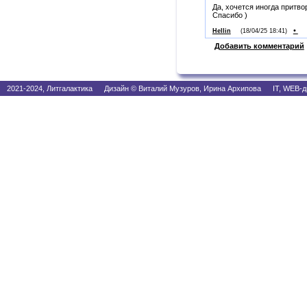
Да, хочется иногда притво
Спасибо )
•
Hellin
(18/04/25 18:41)
Добавить комментарий
2021-2024, Литгалактика Дизайн © Виталий Музуров, Ирина Архипова IT, WEB-д