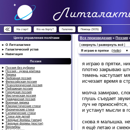
На старт!
Кто на борту?
Галатека
Помощь (SOS)
Центр управления полётами
Все произведения
»
Поэзия
►
О Литгалактике
[
свернуть / развернуть всё
]
►
Галактический устав
Я играю в прятки
(
Hellin
)
▼
►
Навигация
Поэзия
я играю в прятки, ни
►
Поэзия без рубрики
плотно закрываю што
►
Поэзия - нужна критика
темень наступает мя
►
Лирика
►
Любовная поэзия
исчезает время в стр
►
Философская поэзия
►
Психологическая поэзия
►
Пейзажная поэзия
молча замираю, сло
►
Городская поэзия
►
Мистическая поэзия
глушь съедает звуки
►
Гражданская поэзия
►
Военная лирика
луч не прикоснётся,
►
Юмористические стихи
и устанут мысли в г
►
Иронические стихи
►
Сатирические стихи
►
Стихи для детей
►
Твердые формы (запад)
снова я малышка. не
►
Твердые формы (восток)
я ещё летаю и смеюс
►
Верлибры