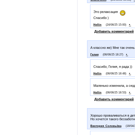
Это релаксация
Спасибо )
•
Hellin
(24/06/25 15:00)
Добавить комментарий
А классно же) Мне так очень
•
Гелия
(06/06/25 18:27)
Спасибо, Гелия, я рада ))
•
Hellin
(06/06/25 18:48)
Маленько изменила, а сюд
•
Hellin
(06/06/25 18:53)
Добавить комментарий
Хорошо проваливаться в дет
Но хочется такого беззаботн
Виктория_Соловьёва
(18/04/