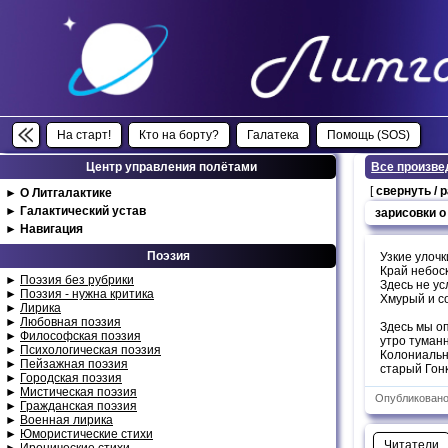
На старт!
Кто на борту?
Галатека
Помощь (SOS)
Центр управления полётами
Все произве
[
свернуть / 
►
О Литгалактике
►
Галактический устав
зарисовки о
►
Навигация
Поэзия
Узкие улочк
Край небоск
►
Поэзия без рубрики
Здесь не ус
►
Поэзия - нужна критика
Хмурый и с
►
Лирика
►
Любовная поэзия
Здесь мы оп
►
Философская поэзия
утро туманн
►
Психологическая поэзия
Колониальн
►
Пейзажная поэзия
старый Гонк
►
Городская поэзия
►
Мистическая поэзия
Опубликовано:
►
Гражданская поэзия
►
Военная лирика
►
Юмористические стихи
Читатели
►
Иронические стихи