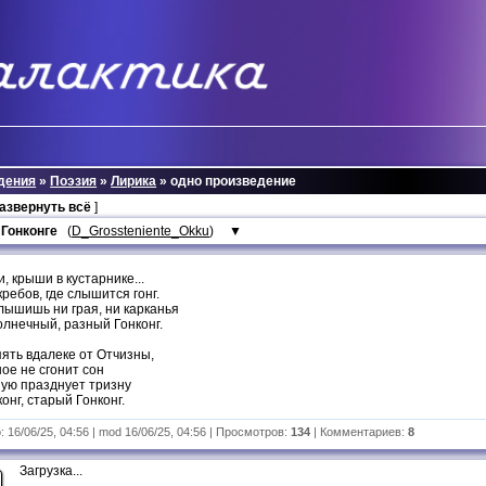
дения
»
Поэзия
»
Лирика
» одно произведение
развернуть всё
]
 Гонконге
(
D_Grossteniente_Okku
)
▼
и, крыши в кустарнике...
ребов, где слышится гонг.
лышишь ни грая, ни карканья
олнечный, разный Гонконг.
ять вдалеке от Отчизны,
ое не сгонит сон
ую празднует тризну
онг, старый Гонконг.
 16/06/25, 04:56 | mod 16/06/25, 04:56 | Просмотров:
134
| Комментариев:
8
Загрузка...