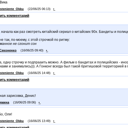
 Вика
steniente_Okku
(22/06/25 06:13)
•
ить комментарий
, начала как раз смотреть китайский сериал о китайских 90х. Бандиты и поли
о не так, по-моему, с этой строчкой по ритму:
манное не сгонит сон
Секоненко
(16/06/25 09:40)
•
, одну строчку и подпрааить можно. А фильм о бандитах и полицейских - иног
ками и занимались))). А Гонконг всегда был такой бритишовой территорией в 
steniente_Okku
(16/06/25 14:48)
•
ить комментарий
ная зарисовка, Денис!
имина
(16/06/25 09:06)
•
о, Оля!
steniente_Okku
(16/06/25 13:49)
•
ить комментарий