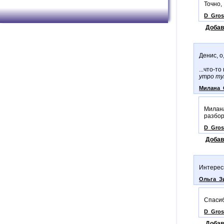
Точно,
D_Gros
Добав
Денис, о
...что-т
утро ту
Милана_
Милана
разбор
D_Gros
Добав
Интерес
Ольга_З
Спасиб
D_Gros
Добав