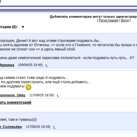
Добавлять комментарии могут только зарегистри
[
Регистрация
|
Вход
]
тарии (
8
):
▼
орошее, Денис! А вот над этими строчками подумать бы...
ы опять вдалеке от Отчизны, == если это о Гонконге, то читателю бы лучше о
анное не сгонит сон == а здесь явный сбой.
ень даже симпатичная зарисовка получиться - если подумать чуть-чуть... А?
Аверина
(09/09/25 19:45)
•
ад самим стихо тоже надо б подумать...
 по-другому перестроить, или ещё строк добавить...
 чем подумать!
steniente_Okku
(17/09/25 16:55)
•
ить комментарий
глия, там и туманы))))
я_Соловьёва
(17/06/25 19:43)
•