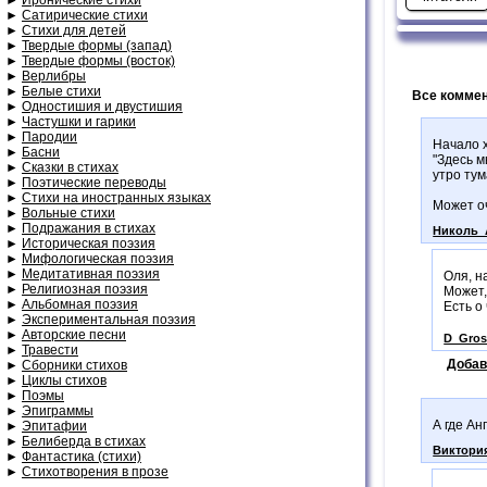
►
Сатирические стихи
►
Стихи для детей
►
Твердые формы (запад)
►
Твердые формы (восток)
►
Верлибры
►
Белые стихи
Все коммен
►
Одностишия и двустишия
►
Частушки и гарики
►
Пародии
Начало х
►
Басни
"Здесь м
►
Сказки в стихах
утро тум
►
Поэтические переводы
►
Стихи на иностранных языках
Может оч
►
Вольные стихи
►
Подражания в стихах
Николь_
►
Историческая поэзия
►
Мифологическая поэзия
►
Медитативная поэзия
Оля, н
►
Религиозная поэзия
Может,
►
Альбомная поэзия
Есть о
►
Экспериментальная поэзия
►
Авторские песни
D_Gros
►
Травести
Добав
►
Сборники стихов
►
Циклы стихов
►
Поэмы
►
Эпиграммы
А где Ан
►
Эпитафии
►
Белиберда в стихах
Виктори
►
Фантастика (стихи)
►
Стихотворения в прозе