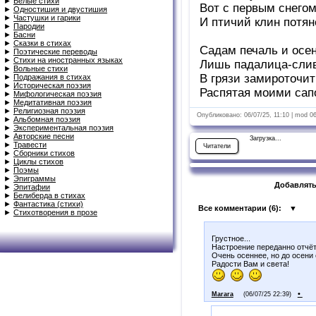
►
Белые стихи
Вот с первым снегом
►
Одностишия и двустишия
►
Частушки и гарики
И птичий клин потян
►
Пародии
►
Басни
►
Сказки в стихах
Садам печаль и осень
►
Поэтические переводы
►
Стихи на иностранных языках
Лишь падалица-слив
►
Вольные стихи
В грязи замироточит
►
Подражания в стихах
►
Историческая поэзия
Распятая моими сап
►
Мифологическая поэзия
►
Медитативная поэзия
►
Религиозная поэзия
Опубликовано: 06/07/25, 11:10 | mod 0
►
Альбомная поэзия
►
Экспериментальная поэзия
►
Авторские песни
Загрузка...
►
Травести
Читатели
►
Сборники стихов
►
Циклы стихов
►
Поэмы
►
Эпиграммы
Добавлять
►
Эпитафии
►
Белиберда в стихах
►
Фантастика (стихи)
Все комментарии (
6
):
▼
►
Стихотворения в прозе
Грустное...
Настроение переданно отчёт
Очень осеннее, но до осени
Радости Вам и света!
•
Marara
(06/07/25 22:39)