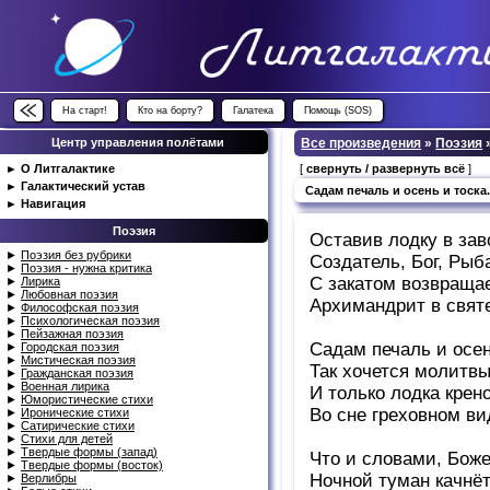
На старт!
Кто на борту?
Галатека
Помощь (SOS)
Центр управления полётами
Все произведения
»
Поэзия
►
О Литгалактике
[
свернуть / развернуть всё
]
►
Галактический устав
Садам печаль и осень и тоска.
►
Навигация
Поэзия
Оставив лодку в зав
►
Поэзия без рубрики
Создатель, Бог, Рыб
►
Поэзия - нужна критика
С закатом возвращае
►
Лирика
►
Любовная поэзия
Архимандрит в свят
►
Философская поэзия
►
Психологическая поэзия
►
Пейзажная поэзия
Садам печаль и осень
►
Городская поэзия
►
Мистическая поэзия
Так хочется молитвы,
►
Гражданская поэзия
►
Военная лирика
И только лодка крен
►
Юмористические стихи
Во сне греховном ви
►
Иронические стихи
►
Сатирические стихи
►
Стихи для детей
►
Твердые формы (запад)
Что и словами, Боже,
►
Твердые формы (восток)
Ночной туман качнё
►
Верлибры