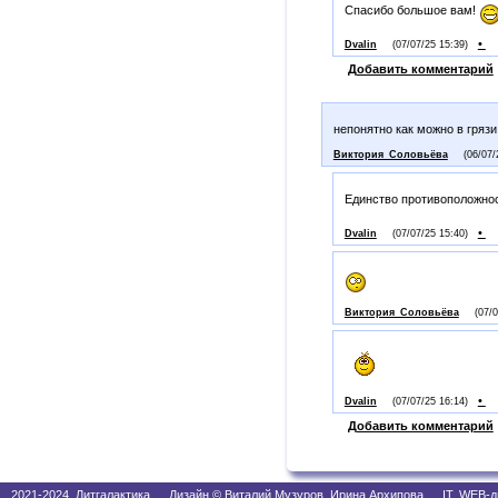
Спасибо большое вам!
•
Dvalin
(07/07/25 15:39)
Добавить комментарий
непонятно как можно в гряз
Виктория_Соловьёва
(06/07/
Единство противоположнос
•
Dvalin
(07/07/25 15:40)
Виктория_Соловьёва
(07/
•
Dvalin
(07/07/25 16:14)
Добавить комментарий
2021-2024, Литгалактика Дизайн © Виталий Музуров, Ирина Архипова IT, WEB-д