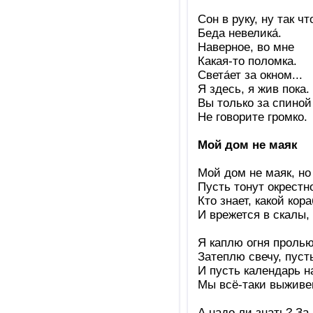
Сон в руку, ну так чт
Беда невелика́.
Наверное, во мне
Какая-то поломка.
Света́ет за окном...
Я здесь, я жив пока.
Вы только за спиной
Не говорите громко.
Мой дом не маяк
Мой дом не маяк, но 
Пусть тонут окрестно
Кто знает, какой кор
И врежется в скалы, а
Я каплю огня пролью
Затеплю свечу, пусть
И пусть календарь нам
Мы всё-таки выживем
А надо ли знать? За 