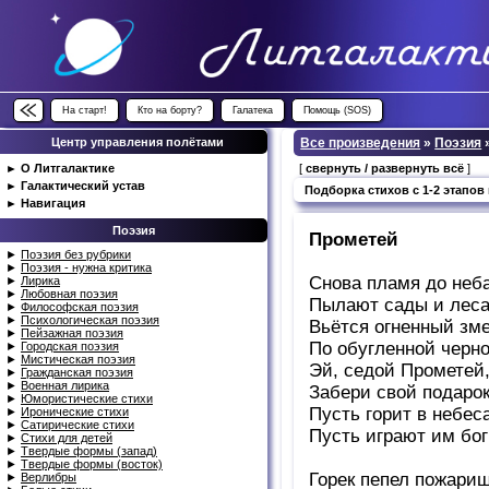
На старт!
Кто на борту?
Галатека
Помощь (SOS)
Центр управления полётами
Все произведения
»
Поэзия
►
О Литгалактике
[
свернуть / развернуть всё
]
►
Галактический устав
Подборка стихов с 1-2 этапов
►
Навигация
Поэзия
Прометей
►
Поэзия без рубрики
►
Поэзия - нужна критика
Снова пламя до неба
►
Лирика
►
Любовная поэзия
Пылают сады и лес
►
Философская поэзия
►
Психологическая поэзия
Вьётся огненный зм
►
Пейзажная поэзия
По обугленной черно
►
Городская поэзия
►
Мистическая поэзия
Эй, седой Прометей
►
Гражданская поэзия
►
Военная лирика
Забери свой подарок
►
Юмористические стихи
Пусть горит в небеса
►
Иронические стихи
►
Сатирические стихи
Пусть играют им бог
►
Стихи для детей
►
Твердые формы (запад)
►
Твердые формы (восток)
Горек пепел пожарищ
►
Верлибры