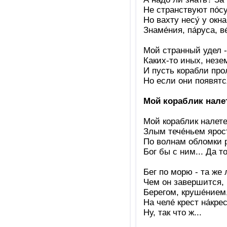
Не странствуют по́су
Но вахту несу́ у окн
Знаме́ния, па́руса, в
Мой странный удел -
Каких-то иных, незе
И пусть корабли про
Но если они появятся 
Мой кораблик нале
Мой кораблик налете
Злым тече́ньем ярост
По волнам обломки 
Бог бы с ним... Да т
Бег по морю - та же 
Чем он завершится,
Берегом, круше́нием,
На челе́ крест на́крес
Ну, так что ж...