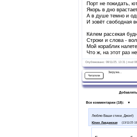
Порт не покидать, ют
Якорь в дно врастает
А в душе темно и од
И зовёт свободная в
Ки́лем рассекая буд
Строки и слова - волн
Мой кораблик налет
Что ж, на этот раз не
Опубликовано: 08/11/25, 13:31 | mod 0
Загрузка...
Читатели
Добавлять
Все комментарии (
18
):
▼
Люблю Ваши стихи, Джон!)
Юлия_Лавданская
(13/11/25 1