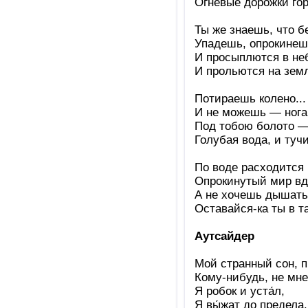
Огневые дорожки гор
Ты же знаешь, что б
Упадешь, опрокинеш
И просыплются в неб
И прольются на земл
Потираешь колено...
И не можешь — нога 
Под тобою болото —
Голубая вода, и тучи
По воде расходится 
Опрокинутый мир вд
А не хочешь дышать
Оставайся-ка ты в т
Аутсайдер
Мой странный сон, 
Кому-нибудь, не мне
Я робок и уста́л,
Я вы́жат до предела.