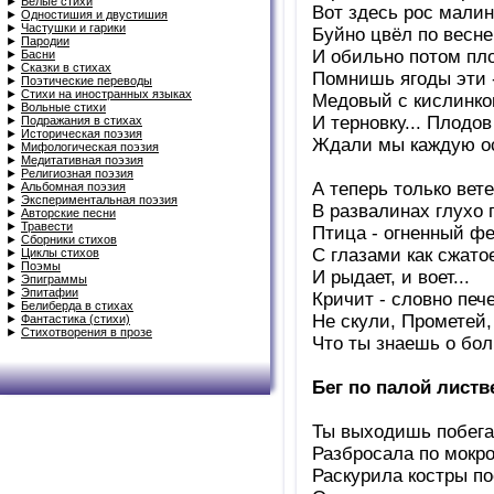
►
Белые стихи
Вот здесь рос малин
►
Одностишия и двустишия
►
Частушки и гарики
Буйно цвёл по весне
►
Пародии
И обильно потом пл
►
Басни
►
Сказки в стихах
Помнишь ягоды эти 
►
Поэтические переводы
►
Стихи на иностранных языках
Медовый с кислинко
►
Вольные стихи
И терновку... Плодов
►
Подражания в стихах
►
Историческая поэзия
Ждали мы каждую о
►
Мифологическая поэзия
►
Медитативная поэзия
►
Религиозная поэзия
А теперь только вет
►
Альбомная поэзия
►
Экспериментальная поэзия
В развалинах глухо п
►
Авторские песни
►
Травести
Птица - огненный ф
►
Сборники стихов
С глазами как сжато
►
Циклы стихов
►
Поэмы
И рыдает, и воет...
►
Эпиграммы
►
Эпитафии
Кричит - словно печ
►
Белиберда в стихах
Не скули, Прометей,
►
Фантастика (стихи)
►
Стихотворения в прозе
Что ты знаешь о бо
Бег по палой листв
Ты выходишь побегат
Разбросала по мокро
Раскурила костры по