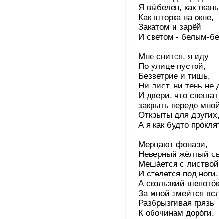
Я вы́белен, как ткань
Как шторка на окне,
Закатом и зарёй
И светом - белым-б
Мне снится, я иду
По улице пустой,
Безветрие и тишь,
Ни лист, ни тень не 
И двери, что спешат
закрыть передо мной
Открыты для других
А я как будто про́клят
Мерцают фонари,
Неверный жёлтый св
Меша́ется с листвой
И стелется под ноги.
А скользкий шепото́к
За мной змеи́тся вс
Разбрызгивая грязь
К обочинам доро́ги.