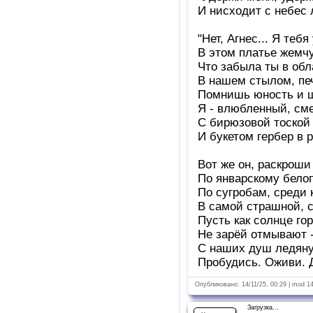
И нисходит с небес 
"Нет, Агнес... Я тебя
В этом платье жемч
Что забыла ты в обл
В нашем стылом, пе
Помнишь юность и 
Я - влюбленный, см
С бирюзовой тоской 
И букетом гербер в ру
Вот же он, раскроши
По январскому бело
По сугробам, среди 
В самой страшной, 
Пусть как солнце гор
Не зарёй отмывают 
С наших душ ледяну
Пробудись. Оживи.
Опубликовано: 14/11/25, 00:29 | mod 1
Загрузка...