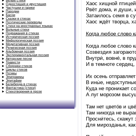
►
Белые стихи
Хаос хищной птицей 
►
Одностишия и двустишия
►
Частушки и гарики
Рвёт дома, и души, 
►
Пародии
Затаилось семя в су
►
Басни
►
Сказки в стихах
Хаос ждёт творца, х
►
Поэтические переводы
►
Стихи на иностранных языках
►
Вольные стихи
Когда любое слово к
►
Подражания в стихах
►
Историческая поэзия
►
Мифологическая поэзия
►
Медитативная поэзия
Когда любое слово к
►
Религиозная поэзия
Созвездия загорают
►
Альбомная поэзия
►
Экспериментальная поэзия
Внутри́, вовне́, в пр
►
Авторские песни
►
Травести
И в темноте сердец, 
►
Сборники стихов
►
Циклы стихов
►
Поэмы
Их осень отправляет
►
Эпиграммы
►
Эпитафии
В ины́е, недоступны
►
Белиберда в стихах
Куда не проникает с
►
Фантастика (стихи)
►
Стихотворения в прозе
А луг морозом высу
Там нет цвето́в и цве
Там никогда не выра
Просни́тесь, скажут 
Для мирозданья, как 