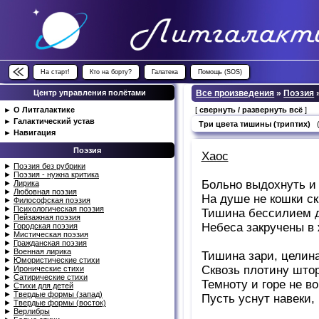
На старт!
Кто на борту?
Галатека
Помощь (SOS)
Центр управления полётами
Все произведения
»
Поэзия
►
О Литгалактике
[
свернуть / развернуть всё
]
►
Галактический устав
Три цвета тишины (триптих)
►
Навигация
Поэзия
Хаос
►
Поэзия без рубрики
►
Поэзия - нужна критика
Больно выдохнуть и 
►
Лирика
►
Любовная поэзия
На душе не кошки ск
►
Философская поэзия
►
Психологическая поэзия
Тишина бессилием д
►
Пейзажная поэзия
Небеса закручены в 
►
Городская поэзия
►
Мистическая поэзия
►
Гражданская поэзия
►
Военная лирика
Тишина зари, целин
►
Юмористические стихи
Сквозь плотину штор
►
Иронические стихи
►
Сатирические стихи
Темноту и горе не в
►
Стихи для детей
►
Твердые формы (запад)
Пусть уснут навеки, 
►
Твердые формы (восток)
►
Верлибры