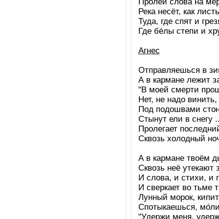
Проле́й слова на мё
Река несёт, как листь
Туда, где спят и гре
Где бе́лы степи и хру
Агнес
Отправляешься в зи
А в кармане лежит з
"В моей смерти прош
Нет, не надо винить,
Под подошвами стоне
Стынут ели в снегу .
Пролегает последни
Сквозь холодный но
А в кармане твоём д
Сквозь неё утекают 
И слова, и стихи, и 
И сверкает во тьме т
Лунный морок, кипит,
Спотыкаешься, мо́л
"Удержи меня, удержи