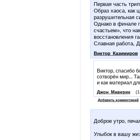
Первая часть три
Образ хаоса, как 
разрушительная си
Однако в финале п
счастьем», что на
восстановления га
Славная работа, Д
Виктор_Казимиров
Виктор, спасибо б
сотворён мир... Т
и как материал дл
Джон_Маверик
(1
Добавить комментарий
Доброе утро, печал
Улыбок в вашу жиз