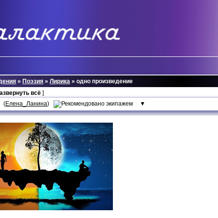
дения
»
Поэзия
»
Лирика
» одно произведение
развернуть всё
]
(
Елена_Ланина
)
▼