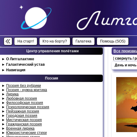
На старт!
Кто на борту?
Галатека
Помощь (SOS)
Центр управления полётами
Все произве
[
свернуть / 
►
О Литгалактике
►
Галактический устав
День и ночь
►
Навигация
Поэзия
►
Поэзия без рубрики
►
Поэзия - нужна критика
►
Лирика
►
Любовная поэзия
►
Философская поэзия
►
Психологическая поэзия
►
Пейзажная поэзия
►
Городская поэзия
►
Мистическая поэзия
►
Гражданская поэзия
►
Военная лирика
►
Юмористические стихи
►
Иронические стихи