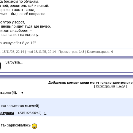
ь босиком по облакам.
а ней, решительный и ясный.
оризонт закат лакал,
лись...бы, но всё напрасно:
о утро у ворот,
 вновь придёт туда, где вечер.
ли жить наоборот –
и шанса нет на встречу.
 конкурс "от 8 до 12"
 15/11/25, 22:14 | mod 15/11/25, 22:14 | Просмотров:
143
| Комментариев:
4
Загрузка...
Добавлять комментарии могут только зарегистри
[
Регистрация
|
Вход
]
тарии (
4
):
▼
ная зарисовка мыслей)
артунова
(23/11/25 06:42)
•
т так зарисовалось