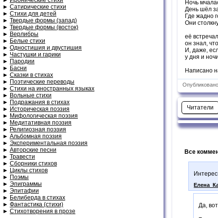
Ночь мчалас
►
Сатирические стихи
День шёл з
►
Стихи для детей
Где жадно г
►
Твердые формы (запад)
Они столкну
►
Твердые формы (восток)
►
Верлибры
её встречал
►
Белые стихи
он знал, что
►
Одностишия и двустишия
И, даже, ес
►
Частушки и гарики
у дня и ноч
►
Пародии
►
Басни
Написано на
►
Сказки в стихах
►
Поэтические переводы
Опубликовано:
►
Стихи на иностранных языках
►
Вольные стихи
►
Подражания в стихах
Читатели
►
Историческая поэзия
►
Мифологическая поэзия
►
Медитативная поэзия
►
Религиозная поэзия
►
Альбомная поэзия
►
Экспериментальная поэзия
►
Авторские песни
Все коммен
►
Травести
►
Сборники стихов
►
Циклы стихов
Интерес
►
Поэмы
►
Эпиграммы
Елена_К
►
Эпитафии
►
Белиберда в стихах
►
Фантастика (стихи)
Да, во
►
Стихотворения в прозе