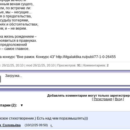
нным венам сущего,
ли, по встречке ли:
е, мы – несущие...
я о предательства,
судьбу потерями,
нях и обстоятельствах,
ем, и – не верим.
на жизнь рождением –
оявиться в правнуках.
 предположений
 – самое главное.
конкурс "Вне рамок. Конкурс 43" http://litgalaktika.ru/publ/77-1-0-26455
 26/11/25, 20:10 | mod 26/11/25, 20:10 | Просмотров:
91
| Комментариев:
2
Загрузка...
Добавлять комментарии могут только зарегистри
[
Регистрация
|
Вход
]
тарии (
2
):
▼
ское стихотворение.) Есть над чем поразмышлять)))
я_Соловьёва
(10/12/25 09:50)
•