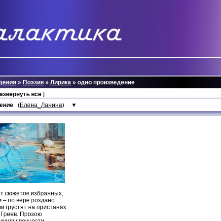
дения
»
Поэзия
»
Лирика
» одно произведение
развернуть всё
]
ение
(
Елена_Ланина
)
▼
ет сюжетов избранных,
 – по вере роздано.
и грустят на пристанях
 Греев. Прозою
екунды вечности