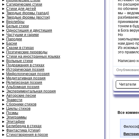
►
Сатирические стихи
по расшире
►
Стихи для детей
по обочине 
►
Твердые формы (запад)
мы – ведомы
►
Твердые формы (восток)
разбиваемс
►
Верлибры
принимаем 
►
Белые стихи
тонем в буд
►
Одностишия и двустишия
в Бога веру
►
Частушки и гарики
Но
►
Пародии
закольцова
►
Басни
нам дано пр
►
Сказки в стихах
Из искомых
►
Поэтические переводы
это правило
►
Стихи на иностранных языках
►
Вольные стихи
Написано на 
►
Подражания в стихах
►
Историческая поэзия
Опубликовано:
►
Мифологическая поэзия
►
Медитативная поэзия
►
Религиозная поэзия
Читатели
►
Альбомная поэзия
►
Экспериментальная поэзия
►
Авторские песни
►
Травести
►
Сборники стихов
►
Циклы стихов
Все коммен
►
Поэмы
►
Эпиграммы
►
Эпитафии
►
Белиберда в стихах
Философ
►
Фантастика (стихи)
Виктори
►
Стихотворения в прозе