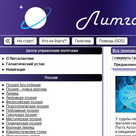
На старт!
Кто на борту?
Галатека
Помощь (SOS)
Центр управления полётами
Все произве
[
свернуть / 
►
О Литгалактике
►
Галактический устав
Предназнач
►
Навигация
Поэзия
►
Поэзия без рубрики
►
Поэзия - нужна критика
►
Лирика
►
Любовная поэзия
►
Философская поэзия
►
Психологическая поэзия
►
Пейзажная поэзия
►
Городская поэзия
►
Мистическая поэзия
У судьбы н
►
Гражданская поэзия
фаталистам
►
Военная лирика
Пусть Ассол
►
Юмористические стихи
в ожидании
►
Иронические стихи
истекают с