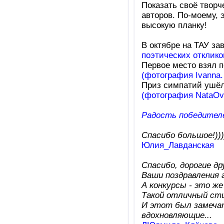
Показать своё творче
авторов. По-моему, 
высокую планку!
В октябре на ТАУ з
поэтических отклико
Первое место взял 
(фотография Ivanna.
Приз симпатий ушё
(фотография NataOve
Радость победител
Спасибо большое!)))
Юлия_Лавданская
Спасибо, дорогие др
Ваши поздравления 
А конкурсы - это же
Такой отличный сти
И этот был замеча
вдохновляющие...