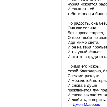
Чужая искрится радо
И слышать её
тебе тяжело и больн
Но радость, она без
Она как солнце,
Без спроса согреет,
О горе твоём не зная
Иди мимо света,
И он на тебя прольёт
И ты улыбнёшься,
И что-то в груди отта
Прими его искры,
Укрой благодарно, б
Снегами разлуки
И мерзлотой потери.
И снова в душе
проклюнется луч по
И снова захочется ж
И любить, и верить.
— Джон Маверик