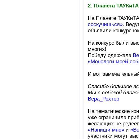
2. Планета ТАУКиТА
На Планете ТАУКиТА
соскучишься»
. Вед
объявили конкурс юм
На конкурс были вы
многих!
Победу одержала
Ве
«Монологи моей соб
И вот замечательны
Спасибо большое вс
Мы с собакой благо
Вера_Рехтер
На тематические ко
уже ограничила приё
желающих не редеет!
«Напиши мне»
и
«Вс
участники могут выс