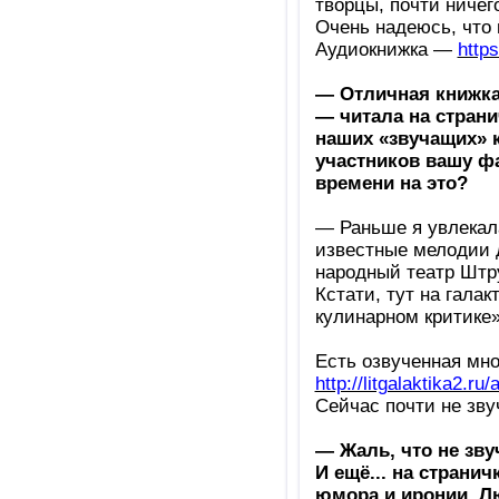
творцы, почти ничего
Очень надеюсь, что в
Аудиокнижка —
http
— Отличная книжка
— читала на страни
наших «звучащих» к
участников вашу ф
времени на это?
— Раньше я увлекала
известные мелодии д
народный театр Штру
Кстати, тут на гала
кулинарном критике
Есть озвученная мн
http://litgalaktika2.ru/a
Сейчас почти не звуч
— Жаль, что не зву
И ещё... на страни
юмора и иронии. Л