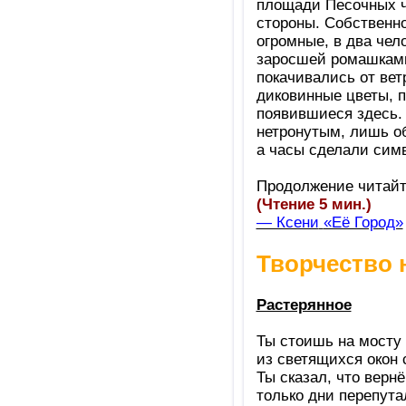
площади Песочных ча
стороны. Собственно
огромные, в два чел
заросшей ромашками.
покачивались от вет
диковинные цветы, 
появившиеся здесь. 
нетронутым, лишь о
а часы сделали сим
Продолжение читайт
(Чтение 5 мин.)
— Ксени
«Её Город»
Творчество 
Растерянное
Ты стоишь на мосту 
из светящихся окон 
Ты сказал, что верн
только дни перепута