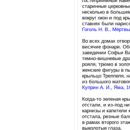
гостеприимный наве
старинные церковные
несколько в большем
вокруг окон и под к
ставнях были нарис
Гоголь Н. В., Мёртв
Во всех домах отвор
висячие фонари. Об
заведении Софьи Ва
темно-вишневые дра
рояля, трюмо в золо
женские фигуры в пы
крыльцо Треппеля, н
из большого матовог
Куприн А. И., Яма, 1
Когда-то зеленая кр
отстали, и из-под н
карнизы и капители 
отстала, резные бал
в рамах второго эта
выколотые глаза.