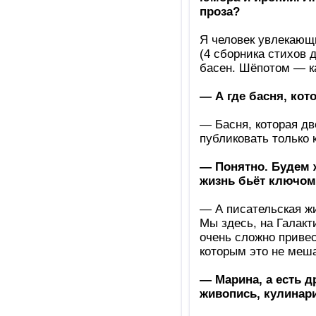
проза?
Я человек увлекающ
(4 сборника стихов 
басен. Шёпотом — ка
— А где басня, кот
— Басня, которая дв
публиковать только к
— Понятно. Будем 
жизнь бьёт ключом
— А писательская жи
Мы здесь, на Галакт
очень сложно привес
которым это не меш
— Марина, а есть д
живопись, кулинари