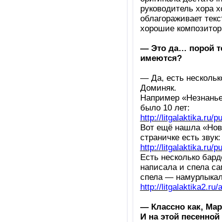
руководитель хора х
облагораживает текс
хорошие композитор
— Это да… порой те
имеются?
— Да, есть нескольк
Доминяк.
Например «Незнанье 
было 10 лет:
http://litgalaktika.ru/
Вот ещё нашла «Нов
страничке есть звук:
http://litgalaktika.ru/
Есть несколько бард
написала и спела са
спела — намурлыкал
http://litgalaktika2.ru/a
— Классно как, Ма
И на этой песенно