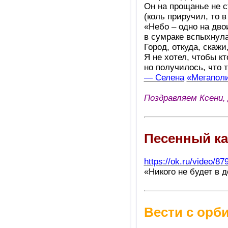
Он на прощанье не с
(коль приручил, то в
«Небо – одно на дво
в сумраке вспыхнула
Город, откуда, скажи
Я не хотел, чтобы кт
но получилось, что 
— Селена
«Мегапол
Поздравляем Ксени,
Песенный к
https://ok.ru/video/8
«Никого не будет в 
Вести с орб