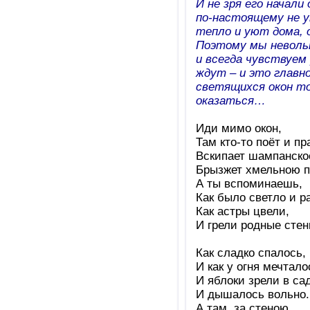
И не зря его начал
по-настоящему не 
тепло и уют дома,
Поэтому мы невольн
и всегда чувствуем
ждут – и это главн
светящихся окон т
оказаться…
Иди мимо окон,
Там кто-то поёт и пр
Вскипает шампанско
Брызжет хмельною п
А ты вспоминаешь,
Как было светло и р
Как астры цвели,
И грели родные стен
Как сладко спалось,
И как у огня мечтало
И яблоки зрели в сад
И дышалось вольно.
А там, за стеною,