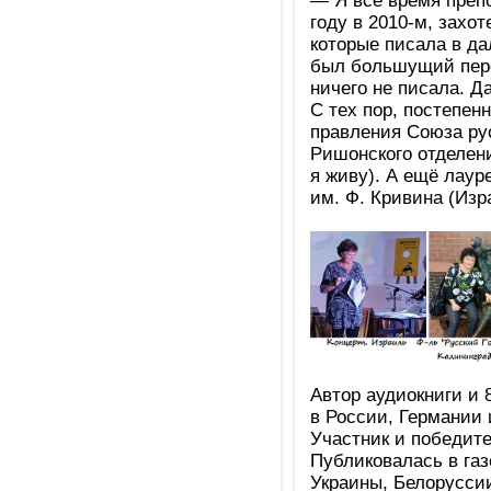
— Я всё время преп
году в 2010-м, захот
которые писала в да
был большущий пере
ничего не писала. Да
С тех пор, постепенн
правления Союза ру
Ришонского отделени
я живу). А ещё лаур
им. Ф. Кривина (Изра
Автор аудиокниги и 
в России, Германии 
Участник и победите
Публиковалась в га
Украины, Белоруссии