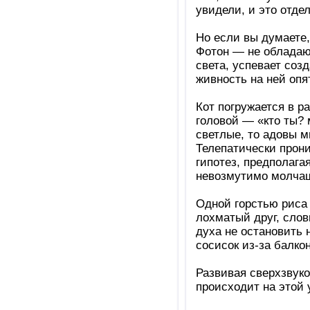
увидели, и это отде
Но если вы думаете,
Фотон — не обладаю
света, успевает соз
живность на ней опя
Кот погружается в 
головой — «кто ты? 
светлые, то адовы м
Телепатически прони
гипотез, предполага
невозмутимо молчащ
Одной горстью риса 
лохматый друг, слов
духа не остановить
сосисок из-за балко
Развивая сверхзвуко
происходит на этой