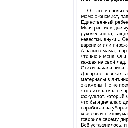
— От кого из родит
Мама экономист, пап
Единственный ребено
Меня растили две ч
рукодельница, тащи
невестки, внуки... О
вареники или пирожк
А папина мама, в пр
чтению и меня. Они
каждая на свой лад.
Стихи начала писать
Днепропетровских га
материалы в лит.инс
экзамены. Но не пое
что литература не п
факультет, который 
что бы я делала с д
поработав на уборка
классов и техникума
говорила своему дире
Всё устаканилось, и