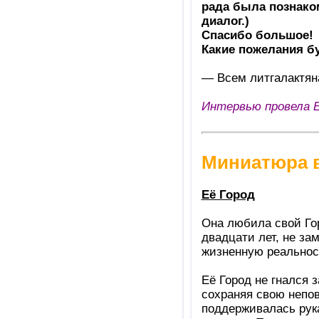
рада была познаком
диалог.)
Спасибо большое!
Какие пожелания б
— Всем литгалактяна
Интервью провела 
Миниатюра в
Её Город
Она любила свой Гор
двадцати лет, не за
жизненную реальност
Её Город не гнался 
сохраняя свою непов
поддерживалась рука