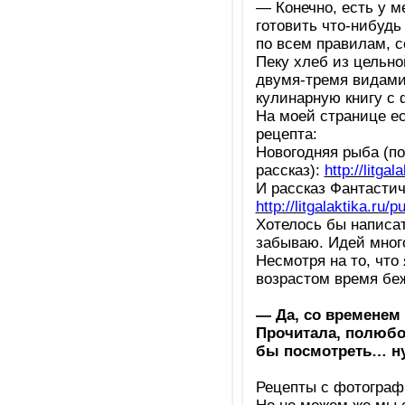
— Конечно, есть у м
готовить что-нибудь
по всем правилам, 
Пеку хлеб из цельно
двумя-тремя видами
кулинарную книгу с
На моей странице ес
рецепта:
Новогодняя рыба (п
рассказ):
http://litga
И рассказ Фантастич
http://litgalaktika.ru/
Хотелось бы написат
забываю. Идей много
Несмотря на то, что 
возрастом время беж
— Да, со временем
Прочитала, полюбо
бы посмотреть… ну
Рецепты с фотографи