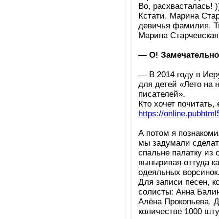
Во, расхвасталась! )
Кстати, Марина Стар
девичья фамилия. Т
Марина Старчевская 
— О! Замечательно)
— В 2014 году в Ие
для детей «Лето на 
писателей».
Кто хочет почитать,
https://online.pubhtml5
А потом я познаком
мы задумали сделат
спальне палатку из 
выныривая оттуда ка
одеяльных ворсинок.
Для записи песен, к
солисты: Анна Балин
Алёна Прокопьева. Д
количестве 1000 шту