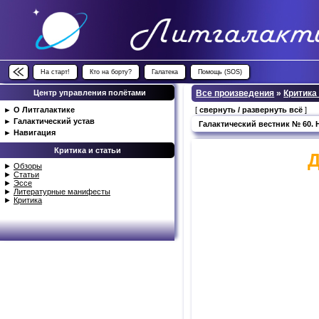
На старт!
Кто на борту?
Галатека
Помощь (SOS)
Центр управления полётами
Все произведения
»
Критика
►
О Литгалактике
[
свернуть / развернуть всё
]
►
Галактический устав
Галактический вестник № 60.
►
Навигация
Критика и статьи
Д
►
Обзоры
►
Статьи
►
Эссе
►
Литературные манифесты
►
Критика