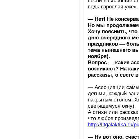
песни на хорошие ст
ведь взрослая уже».
— Нет! Не консерват
Но мы продолжаем
Хочу пояснить, чт
дню очередного ме
праздников — больш
тема нынешнего вы
ноября).
Вопрос — какие ас
возникают? На каки
рассказы, о свете в
— Ассоциации самые
детьми, каждый зан
накрытым столом. Х
светящемуся окну).
А стихи или рассказ 
что любое произведе
http://litgalaktika.ru/
— Ну вот оно, счас