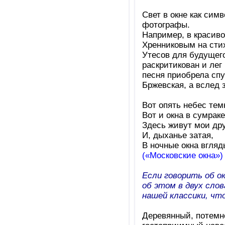
Свет в окне как сим
фотографы.
Например, в красиво
Хренниковым на сти
Утесов для будущег
раскритикован и лег
песня приобрела спус
Бржевская, а вслед 
Вот опять небес тем
Вот и окна в сумраке
Здесь живут мои дру
И, дыханье затая,
В ночные окна вгля
(«Московские окна»)
Если говорить об о
об этом в двух сло
нашей классики, чт
Деревянный, потемн