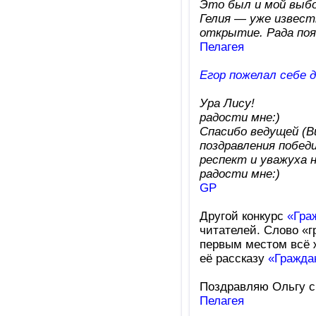
Это был и мой выбо
Гелия — уже извест
открытие. Рада поя
Пелагея
Егор пожелал себе 
Ура Лису!
радости мне:)
Спасибо ведущей (В
поздравления побед
респект и уважуха 
радости мне:)
GP
Другой конкурс
«Гра
читателей. Слово «г
первым местом всё 
её рассказу
«Гражда
Поздравляю Ольгу с
Пелагея