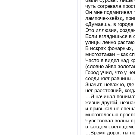
были суровы. Лишь 
чуть согревала прос
Он мне подмигивал 
лампочек-звёзд, пр
«Думаешь, в городе
Это иллюзия, созда
Если вглядишься в 
улицы ленно растают
В искрах фонарных, 
многоэтажки – как с
Часто я видел над 
(словно айва золотая
Город учил, что у н
соединяет равнины, 
Значит, неважно, где
нет расстояний, когд
…Я начинал понима
жизни другой, незна
и привыкал не спеша
многоголосью проспе
Чувствовал волны п
в каждом светящемся
…Время дорог, ты не