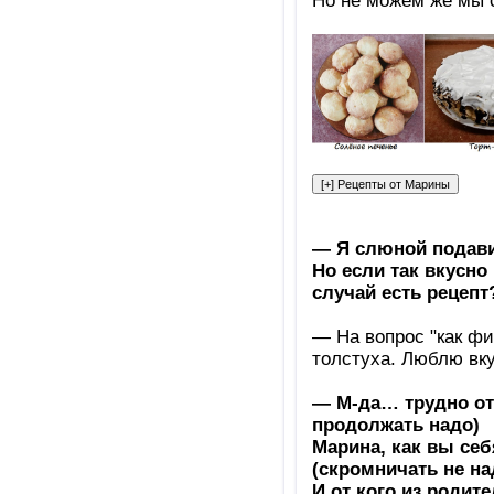
Но не можем же мы с
— Я слюной подавил
Но если так вкусно 
случай есть рецепт
— На вопрос "как фи
толстуха. Люблю вку
— М-да… трудно от
продолжать надо)
Марина, как вы себ
(скромничать не над
И от кого из родит