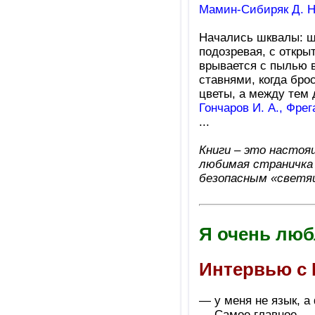
Мамин-Сибиряк Д. Н
Начались шквалы: шк
подозревая, с откры
врывается с пылью в
ставнями, когда бро
цветы, а между тем 
Гончаров И. А., Фре
...
Книги – это настоя
любимая страничка
безопасным «светя
Я очень люб
Интервью с 
— у меня не язык, а
— Самое главное — 