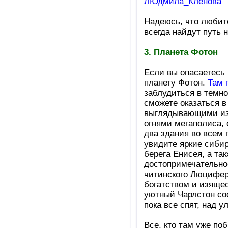
ЛЮдмила_Клёнова
Надеюсь, что любит
всегда найдут путь 
3. Планета Фотон
Если вы опасаетесь 
планету Фотон.
Там 
заблудиться в темно
сможете оказаться в
выглядывающими из 
огнями мегаполиса, 
два здания во всем
увидите яркие сиби
берега Енисея, а так
достопримечательно
читинского Люцифера
богатством и изящес
уютный Чарлстон сос
пока все спят, над 
Все, кто там уже по